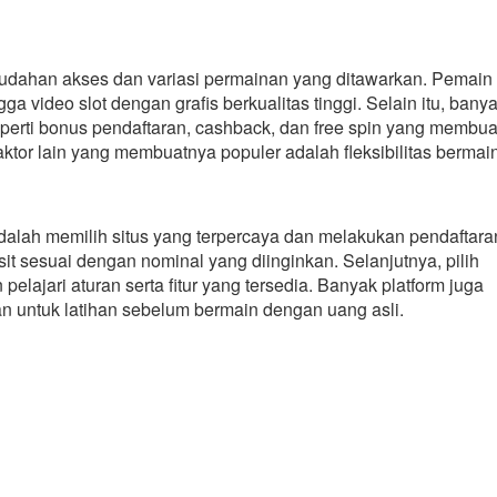
emudahan akses dan variasi permainan yang ditawarkan. Pemain
ga video slot dengan grafis berkualitas tinggi. Selain itu, bany
eperti bonus pendaftaran, cashback, dan free spin yang membua
or lain yang membuatnya populer adalah fleksibilitas bermai
dalah memilih situs yang terpercaya dan melakukan pendaftara
it sesuai dengan nominal yang diinginkan. Selanjutnya, pilih
elajari aturan serta fitur yang tersedia. Banyak platform juga
 untuk latihan sebelum bermain dengan uang asli.