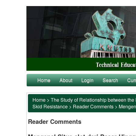
Home
About
Login
Search
Cur
Home
>
The Study of Relationship between the 
Skid Resistance
>
Reader Comments
>
Mengena
Reader Comments