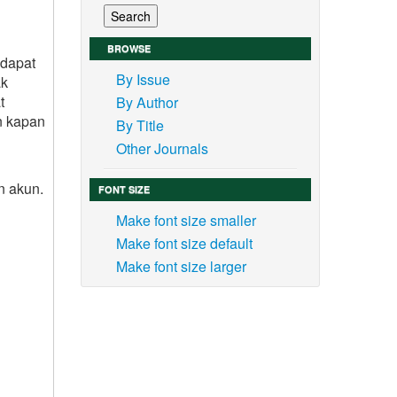
BROWSE
 dapat
By Issue
ak
t
By Author
n kapan
By Title
Other Journals
n akun.
FONT SIZE
Make font size smaller
Make font size default
Make font size larger