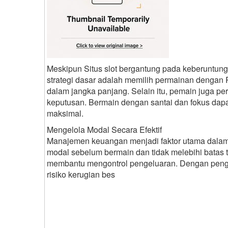
Meskipun Situs slot bergantung pada keberuntunga
strategi dasar adalah memilih permainan dengan
dalam jangka panjang. Selain itu, pemain juga pe
keputusan. Bermain dengan santai dan fokus da
maksimal.
Mengelola Modal Secara Efektif
Manajemen keuangan menjadi faktor utama dalam 
modal sebelum bermain dan tidak melebihi batas
membantu mengontrol pengeluaran. Dengan penge
risiko kerugian bes