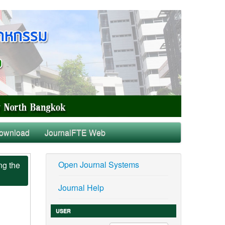
ownload
JournalFTE Web
Open Journal Systems
ng the
Journal Help
USER