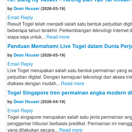
by
Dean Houser
(2026-03-19)
Email Reply
Result Togel telah menjadi salah satu bentuk perjudian digi
beberapa tahun terakhir. Perkembangan teknologi interne
siapa saja untuk...
Read more
Panduan Memahami Live Togel dalam Dunia Perj
by
Dean Houser
(2026-03-19)
Email Reply
Live Togel merupakan salah satu bentuk permainan yang s
perjudian digital. Dengan kemajuan teknologi dan akses int
diakses dengan mudah...
Read more
Togel Singapore tren permainan angka modern di 
by
Dean Houser
(2026-04-19)
Email Reply
Togel singapore merupakan salah satu jenis permainan ang
penggemar hiburan berbasis prediksi. Permainan ini men
yang dilakukan secara...
Read more