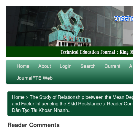
Home
About
Login
Search
Current
A
JournalFTE Web
Home
>
The Study of Relationship between the Mean Dep
and Factor Influencing the Skid Resistance
>
Reader Co
Dẫn Tạo Tài Khoản Nhanh...
Reader Comments