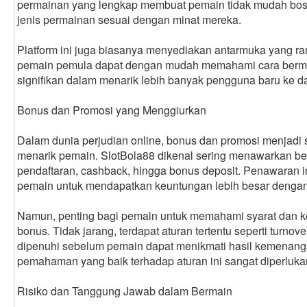
permainan yang lengkap membuat pemain tidak mudah bos
jenis permainan sesuai dengan minat mereka.
Platform ini juga biasanya menyediakan antarmuka yang 
pemain pemula dapat dengan mudah memahami cara bermain
signifikan dalam menarik lebih banyak pengguna baru ke da
Bonus dan Promosi yang Menggiurkan
Dalam dunia perjudian online, bonus dan promosi menjadi s
menarik pemain. SlotBola88 dikenal sering menawarkan be
pendaftaran, cashback, hingga bonus deposit. Penawaran 
pemain untuk mendapatkan keuntungan lebih besar dengan m
Namun, penting bagi pemain untuk memahami syarat dan ke
bonus. Tidak jarang, terdapat aturan tertentu seperti turno
dipenuhi sebelum pemain dapat menikmati hasil kemenanga
pemahaman yang baik terhadap aturan ini sangat diperluka
Risiko dan Tanggung Jawab dalam Bermain