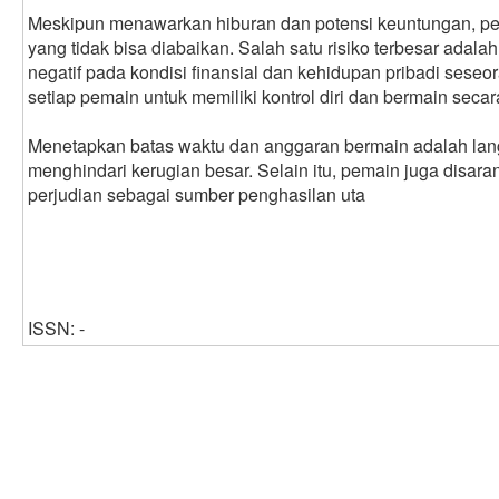
Meskipun menawarkan hiburan dan potensi keuntungan, perj
yang tidak bisa diabaikan. Salah satu risiko terbesar ada
negatif pada kondisi finansial dan kehidupan pribadi seseor
setiap pemain untuk memiliki kontrol diri dan bermain seca
Menetapkan batas waktu dan anggaran bermain adalah lan
menghindari kerugian besar. Selain itu, pemain juga disar
perjudian sebagai sumber penghasilan uta
ISSN: -