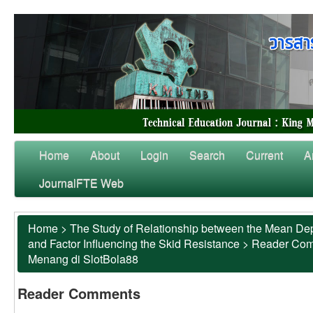
Home
About
Login
Search
Current
A
JournalFTE Web
Home
>
The Study of Relationship between the Mean Dep
and Factor Influencing the Skid Resistance
>
Reader Co
Menang di SlotBola88
Reader Comments