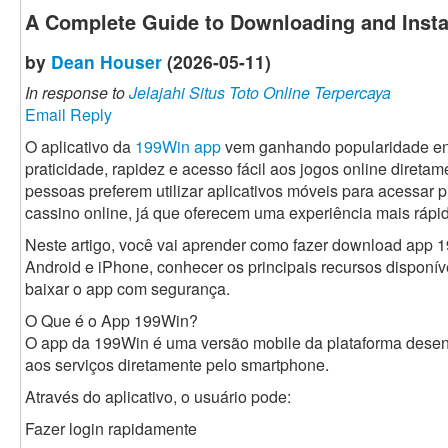
A Complete Guide to Downloading and Insta
by
Dean Houser
(2026-05-11)
In response to
Jelajahi Situs Toto Online Terpercaya
Email Reply
O aplicativo da
199Win app
vem ganhando popularidade en
praticidade, rapidez e acesso fácil aos jogos online diretam
pessoas preferem utilizar aplicativos móveis para acessar 
cassino online, já que oferecem uma experiência mais rápid
Neste artigo, você vai aprender como fazer download app 19
Android e iPhone, conhecer os principais recursos disponív
baixar o app com segurança.
O Que é o App 199Win?
O app da 199Win é uma versão mobile da plataforma desenv
aos serviços diretamente pelo smartphone.
Através do aplicativo, o usuário pode:
Fazer login rapidamente