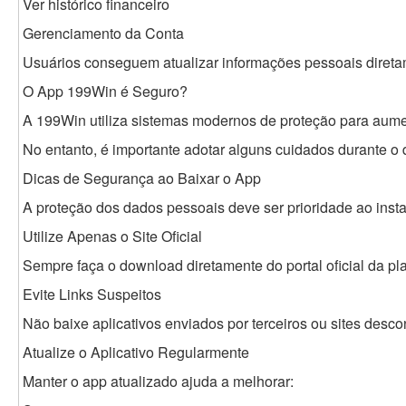
Ver histórico financeiro
Gerenciamento da Conta
Usuários conseguem atualizar informações pessoais diretam
O App 199Win é Seguro?
A 199Win utiliza sistemas modernos de proteção para aume
No entanto, é importante adotar alguns cuidados durante o d
Dicas de Segurança ao Baixar o App
A proteção dos dados pessoais deve ser prioridade ao instal
Utilize Apenas o Site Oficial
Sempre faça o download diretamente do portal oficial da pl
Evite Links Suspeitos
Não baixe aplicativos enviados por terceiros ou sites desc
Atualize o Aplicativo Regularmente
Manter o app atualizado ajuda a melhorar: