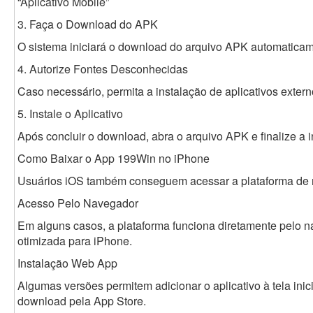
“Aplicativo Mobile”
3. Faça o Download do APK
O sistema iniciará o download do arquivo APK automaticam
4. Autorize Fontes Desconhecidas
Caso necessário, permita a instalação de aplicativos exter
5. Instale o Aplicativo
Após concluir o download, abra o arquivo APK e finalize a i
Como Baixar o App 199Win no iPhone
Usuários iOS também conseguem acessar a plataforma de m
Acesso Pelo Navegador
Em alguns casos, a plataforma funciona diretamente pelo n
otimizada para iPhone.
Instalação Web App
Algumas versões permitem adicionar o aplicativo à tela in
download pela App Store.