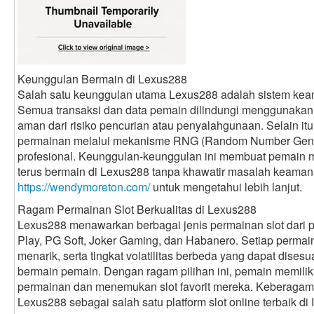
Keunggulan Bermain di Lexus288
Salah satu keunggulan utama Lexus288 adalah sistem kea
Semua transaksi dan data pemain dilindungi menggunakan 
aman dari risiko pencurian atau penyalahgunaan. Selain itu
permainan melalui mekanisme RNG (Random Number Genera
profesional. Keunggulan-keunggulan ini membuat pemain 
terus bermain di Lexus288 tanpa khawatir masalah keamana
https://wendymoreton.com/
untuk mengetahui lebih lanjut.
Ragam Permainan Slot Berkualitas di Lexus288
Lexus288 menawarkan berbagai jenis permainan slot dari p
Play, PG Soft, Joker Gaming, dan Habanero. Setiap permain
menarik, serta tingkat volatilitas berbeda yang dapat dises
bermain pemain. Dengan ragam pilihan ini, pemain memili
permainan dan menemukan slot favorit mereka. Keberagam
Lexus288 sebagai salah satu platform slot online terbaik di 