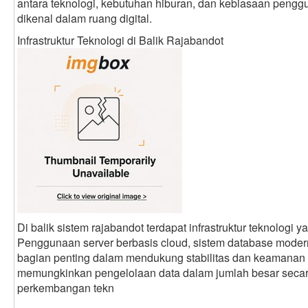
antara teknologi, kebutuhan hiburan, dan kebiasaan peng
dikenal dalam ruang digital.
Infrastruktur Teknologi di Balik Rajabandot
Di balik sistem rajabandot terdapat infrastruktur teknologi
Penggunaan server berbasis cloud, sistem database modern,
bagian penting dalam mendukung stabilitas dan keamanan sis
memungkinkan pengelolaan data dalam jumlah besar secara e
perkembangan tekn