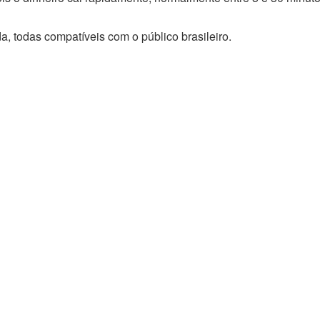
da, todas compatíveis com o público brasileiro.