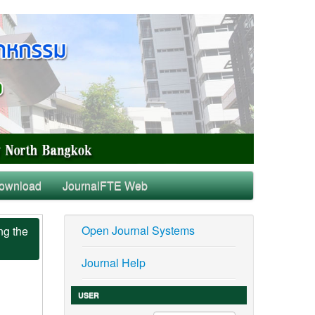
ownload
JournalFTE Web
Open Journal Systems
ng the
Journal Help
USER