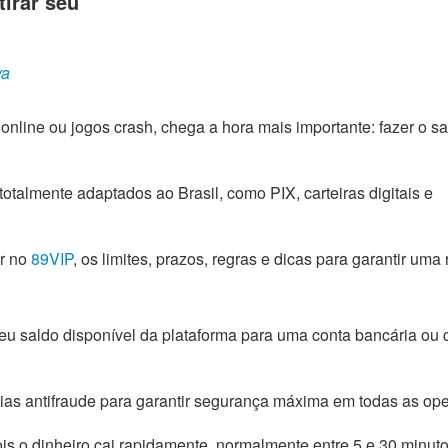
irar seu
ya
online ou jogos crash, chega a hora mais importante: fazer o s
otalmente adaptados ao Brasil, como PIX, carteiras digitais e
ar no
89VIP
, os limites, prazos, regras e dicas para garantir uma 
seu saldo disponível da plataforma para uma conta bancária ou c
ogias antifraude para garantir segurança máxima em todas as op
ois o dinheiro cai rapidamente, normalmente entre 5 e 30 minuto