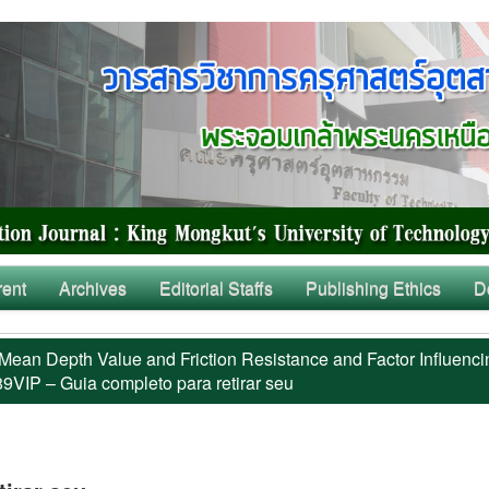
rent
Archives
Editorial Staffs
Publishing Ethics
D
Mean Depth Value and Friction Resistance and Factor Influenci
9VIP – Guia completo para retirar seu