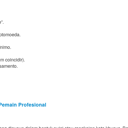
”.
riptomoeda.
ínimo.
 coincidir).
ssamento.
Pemain Profesional