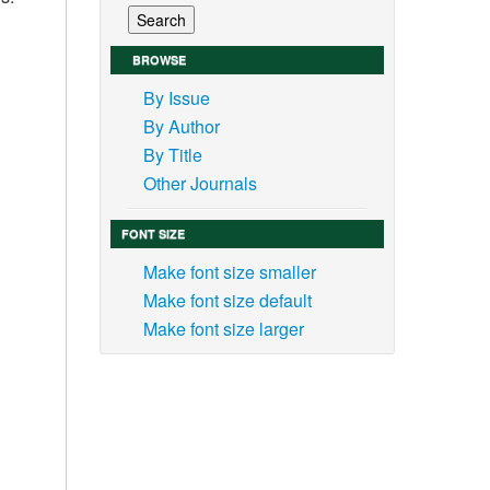
BROWSE
By Issue
By Author
By Title
Other Journals
FONT SIZE
Make font size smaller
Make font size default
Make font size larger