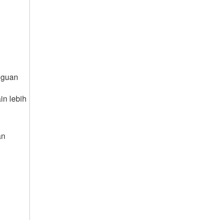
gguan
in lebih
an