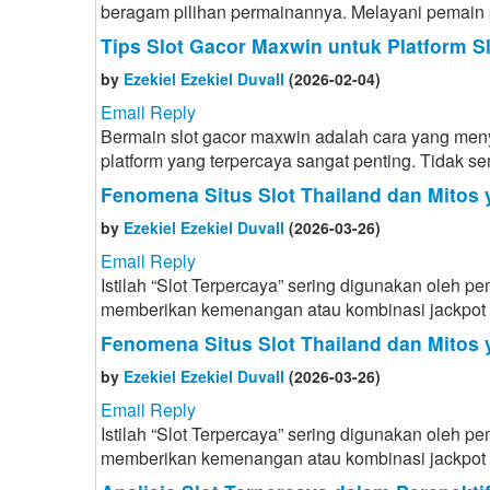
beragam pilihan permainannya. Melayani pemain 
Tips Slot Gacor Maxwin untuk Platform S
by
Ezekiel Ezekiel Duvall
(2026-02-04)
Email Reply
Bermain slot gacor maxwin adalah cara yang menye
platform yang terpercaya sangat penting. Tidak se
Fenomena Situs Slot Thailand dan Mitos 
by
Ezekiel Ezekiel Duvall
(2026-03-26)
Email Reply
Istilah “Slot Terpercaya” sering digunakan oleh 
memberikan kemenangan atau kombinasi jackpot da
Fenomena Situs Slot Thailand dan Mitos 
by
Ezekiel Ezekiel Duvall
(2026-03-26)
Email Reply
Istilah “Slot Terpercaya” sering digunakan oleh 
memberikan kemenangan atau kombinasi jackpot da