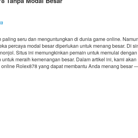
78 Tanpa Modal Besar
ya
n paling seru dan menguntungkan di dunia game online. Namun
ka percaya modal besar diperlukan untuk menang besar. Di sin
enonjol. Situs ini memungkinkan pemain untuk memulai dengan
 untuk meraih kemenangan besar. Dalam artikel ini, kami akan
lot online Rolex878 yang dapat membantu Anda menang besar 