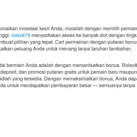
malkan investasi kecil Anda, mulailah dengan memilih perma
nggi.
rolex878
menyediakan akses ke banyak slot dengan ting
uat pilihan yang tepat. Cari permainan dengan putaran bonu
ningkatkan peluang Anda untuk menang tanpa taruhan tambahan.
odal bermain Anda adalah dengan memanfaatkan bonus. Rolex
posit, dan promosi putaran gratis untuk pemain baru maupun 
 hadiah yang tersedia. Dengan memaksimalkan bonus, Anda dap
Anda untuk mendapatkan pembayaran besar — semuanya tanpa