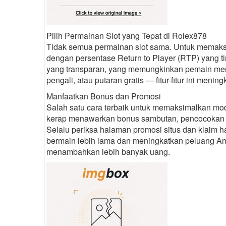
Pilih Permainan Slot yang Tepat di Rolex878
Tidak semua permainan slot sama. Untuk memaksi
dengan persentase Return to Player (RTP) yang ti
yang transparan, yang memungkinkan pemain memb
pengali, atau putaran gratis — fitur-fitur ini me
Manfaatkan Bonus dan Promosi
Salah satu cara terbaik untuk memaksimalkan m
kerap menawarkan bonus sambutan, pencocokan de
Selalu periksa halaman promosi situs dan klaim
bermain lebih lama dan meningkatkan peluang 
menambahkan lebih banyak uang.