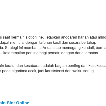
 saat bermain slot online. Tetapkan anggaran harian atau min
 dapat memulai dengan taruhan kecil dan secara bertahap
a. Strategi ini membantu Anda tetap memegang kendali, berma
 — keterampilan penting bagi pemain dengan dana terbatas.
in teratur dan kesabaran adalah bagian penting dari kesukses
n pada algoritma acak, jadi konsistensi dan waktu sering
n Slot Online