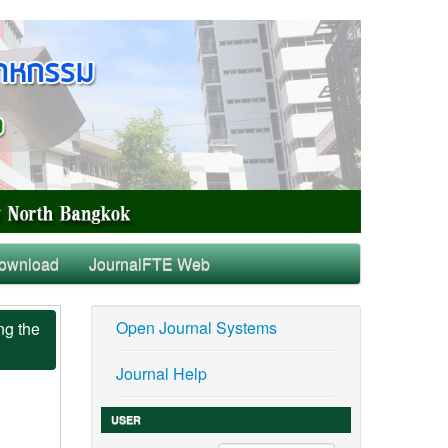
ownload
JournalFTE Web
Open Journal Systems
ng the
Journal Help
USER