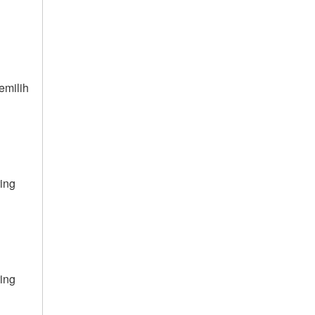
emilih
ing
ing