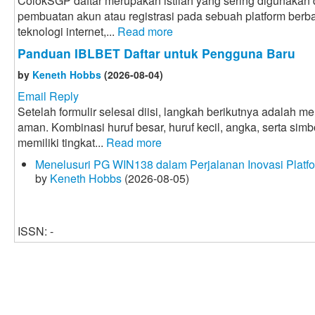
ColokSGP daftar merupakan istilah yang sering digunaka
pembuatan akun atau registrasi pada sebuah platform berba
teknologi internet,...
Read more
Panduan IBLBET Daftar untuk Pengguna Baru
by
Keneth Hobbs
(2026-08-04)
Email Reply
Setelah formulir selesai diisi, langkah berikutnya adala
aman. Kombinasi huruf besar, huruf kecil, angka, serta sim
memiliki tingkat...
Read more
Menelusuri PG WIN138 dalam Perjalanan Inovasi Platfo
by
Keneth Hobbs
(2026-08-05)
ISSN: -