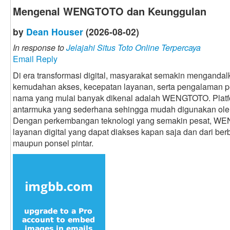
Mengenal WENGTOTO dan Keunggulan
by
Dean Houser
(2026-08-02)
In response to
Jelajahi Situs Toto Online Terpercaya
Email Reply
Di era transformasi digital, masyarakat semakin menganda
kemudahan akses, kecepatan layanan, serta pengalaman 
nama yang mulai banyak dikenal adalah WENGTOTO. Platfo
antarmuka yang sederhana sehingga mudah digunakan ole
Dengan perkembangan teknologi yang semakin pesat, W
layanan digital yang dapat diakses kapan saja dan dari ber
maupun ponsel pintar.