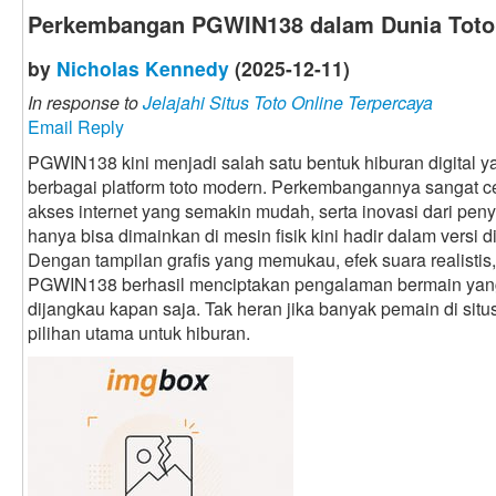
Perkembangan PGWIN138 dalam Dunia Toto 
by
Nicholas Kennedy
(2025-12-11)
In response to
Jelajahi Situs Toto Online Terpercaya
Email Reply
PGWIN138 kini menjadi salah satu bentuk hiburan digital y
berbagai platform toto modern. Perkembangannya sangat ce
akses internet yang semakin mudah, serta inovasi dari pe
hanya bisa dimainkan di mesin fisik kini hadir dalam versi di
Dengan tampilan grafis yang memukau, efek suara realistis, 
PGWIN138 berhasil menciptakan pengalaman bermain ya
dijangkau kapan saja. Tak heran jika banyak pemain di situs
pilihan utama untuk hiburan.