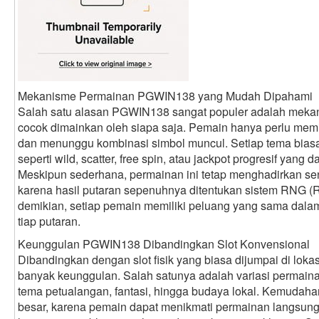
Mekanisme Permainan PGWIN138 yang Mudah Dipahami
Salah satu alasan PGWIN138 sangat populer adalah meka
cocok dimainkan oleh siapa saja. Pemain hanya perlu memil
dan menunggu kombinasi simbol muncul. Setiap tema biasa
seperti wild, scatter, free spin, atau jackpot progresif ya
Meskipun sederhana, permainan ini tetap menghadirkan sen
karena hasil putaran sepenuhnya ditentukan sistem RNG 
demikian, setiap pemain memiliki peluang yang sama dala
tiap putaran.
Keunggulan PGWIN138 Dibandingkan Slot Konvensional
Dibandingkan dengan slot fisik yang biasa dijumpai di lo
banyak keunggulan. Salah satunya adalah variasi permainan
tema petualangan, fantasi, hingga budaya lokal. Kemudaha
besar, karena pemain dapat menikmati permainan langsung 