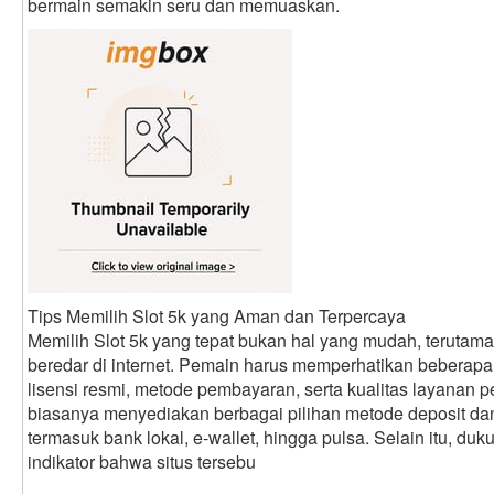
bermain semakin seru dan memuaskan.
Tips Memilih Slot 5k yang Aman dan Terpercaya
Memilih Slot 5k yang tepat bukan hal yang mudah, terutam
beredar di internet. Pemain harus memperhatikan beberapa fa
lisensi resmi, metode pembayaran, serta kualitas layanan p
biasanya menyediakan berbagai pilihan metode deposit da
termasuk bank lokal, e-wallet, hingga pulsa. Selain itu, d
indikator bahwa situs tersebu