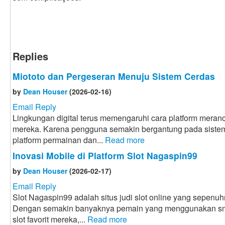
Replies
Miototo dan Pergeseran Menuju Sistem Cerdas
by
Dean Houser
(2026-02-16)
Email Reply
Lingkungan digital terus memengaruhi cara platform mera
mereka. Karena pengguna semakin bergantung pada sistem o
platform permainan dan...
Read more
Inovasi Mobile di Platform Slot Nagaspin99
by
Dean Houser
(2026-02-17)
Email Reply
Slot Nagaspin99 adalah situs judi slot online yang sepenu
Dengan semakin banyaknya pemain yang menggunakan s
slot favorit mereka,...
Read more