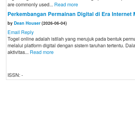
are commonly used...
Read more
Perkembangan Permainan Digital di Era Internet
by
Dean Houser
(2026-06-04)
Email Reply
Togel online adalah istilah yang merujuk pada bentuk per
melalui platform digital dengan sistem taruhan tertentu. Da
aktivitas...
Read more
ISSN: -