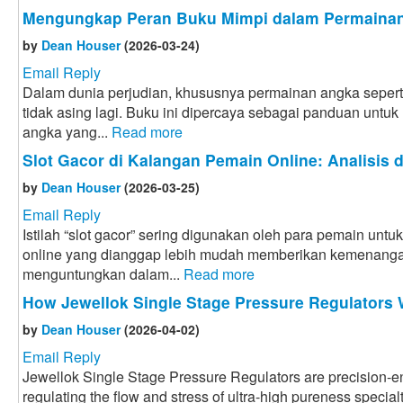
Mengungkap Peran Buku Mimpi dalam Permaina
by
Dean Houser
(2026-03-24)
Email Reply
Dalam dunia perjudian, khususnya permainan angka seperti 
tidak asing lagi. Buku ini dipercaya sebagai panduan untu
angka yang...
Read more
Slot Gacor di Kalangan Pemain Online: Analisis d
by
Dean Houser
(2026-03-25)
Email Reply
Istilah “slot gacor” sering digunakan oleh para pemain un
online yang dianggap lebih mudah memberikan kemenangan
menguntungkan dalam...
Read more
How Jewellok Single Stage Pressure Regulators
by
Dean Houser
(2026-04-02)
Email Reply
Jewellok Single Stage Pressure Regulators are precision-
regulating the flow and stress of ultra-high pureness special