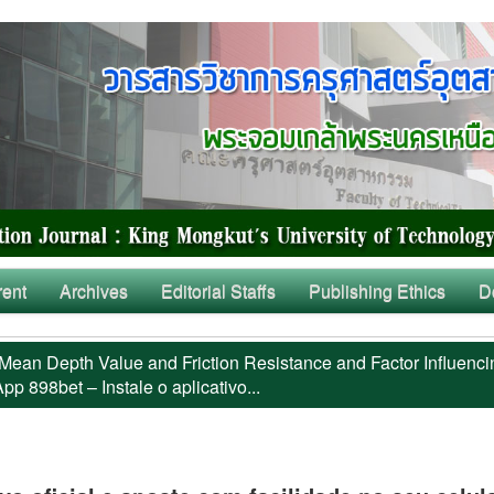
rent
Archives
Editorial Staffs
Publishing Ethics
D
Mean Depth Value and Friction Resistance and Factor Influenci
pp 898bet – Instale o aplicativo...