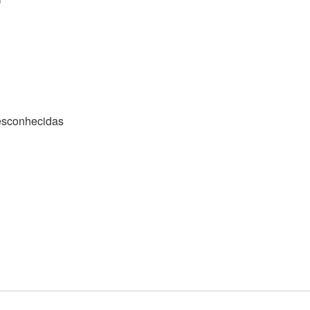
esconhecidas