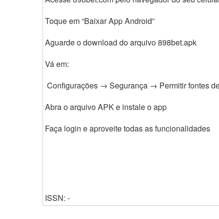
Toque em “Baixar App Android”
Aguarde o download do arquivo 898bet.apk
Vá em:
Configurações → Segurança → Permitir fontes d
Abra o arquivo APK e instale o app
Faça login e aproveite todas as funcionalidades
ISSN: -