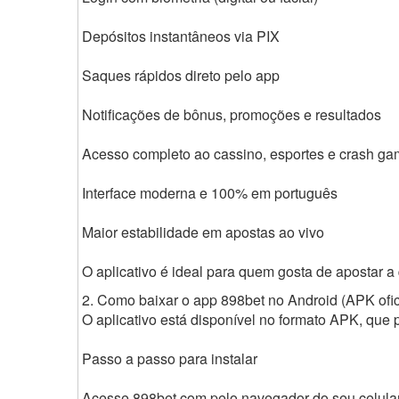
Depósitos instantâneos via PIX
Saques rápidos direto pelo app
Notificações de bônus, promoções e resultados
Acesso completo ao cassino, esportes e crash g
Interface moderna e 100% em português
Maior estabilidade em apostas ao vivo
O aplicativo é ideal para quem gosta de apostar a
2. Como baixar o app 898bet no Android (APK ofic
O aplicativo está disponível no formato APK, que p
Passo a passo para instalar
Acesse 898bet.com pelo navegador do seu celula