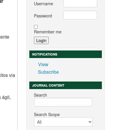
ar
Username
Password
Remember me
mente
NOTIFICATIONS
View
Subscribe
itos via
JOURNAL CONTENT
Search
 ágil,
Search Scope