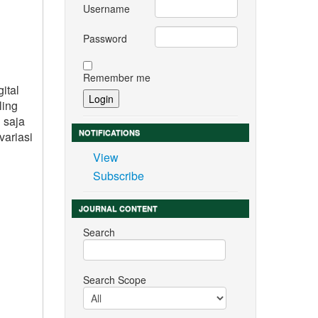
Username
Password
Remember me
ital
ling
 saja
NOTIFICATIONS
variasi
View
Subscribe
JOURNAL CONTENT
Search
Search Scope