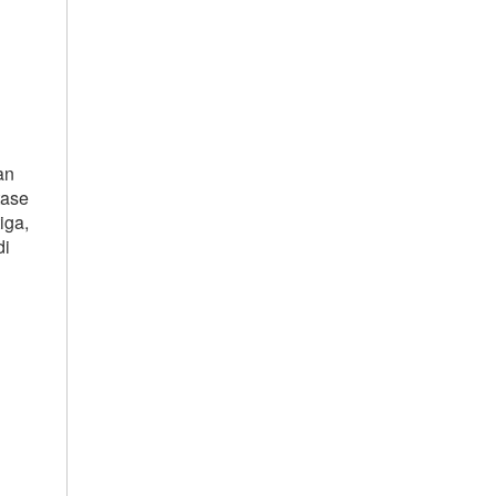
an
tase
iga,
di