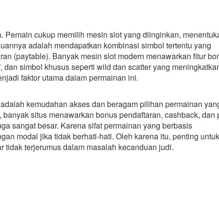
. Pemain cukup memilih mesin slot yang diinginkan, menentuk
ujuannya adalah mendapatkan kombinasi simbol tertentu yang
n (paytable). Banyak mesin slot modern menawarkan fitur bo
sif, dan simbol khusus seperti wild dan scatter yang meningkatka
jadi faktor utama dalam permainan ini.
 adalah kemudahan akses dan beragam pilihan permainan yan
itu, banyak situs menawarkan bonus pendaftaran, cashback, dan
uga sangat besar. Karena sifat permainan yang berbasis
n modal jika tidak berhati-hati. Oleh karena itu, penting untu
 tidak terjerumus dalam masalah kecanduan judi.