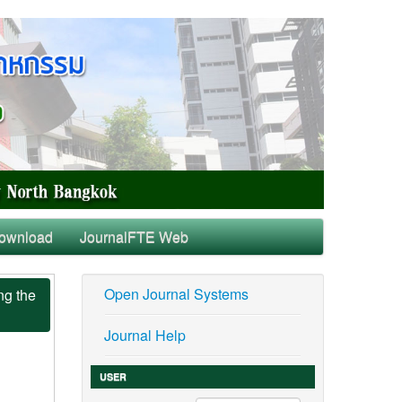
ownload
JournalFTE Web
Open Journal Systems
ng the
Journal Help
USER