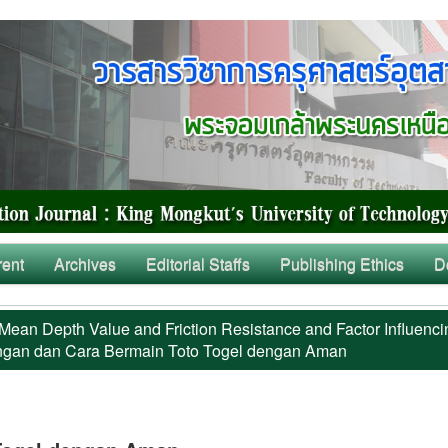
rent
Archives
Editorial Staffs
Publishing Ethics
D
Mean Depth Value and Friction Resistance and Factor Influenci
gan dan Cara Bermain Toto Togel dengan Aman