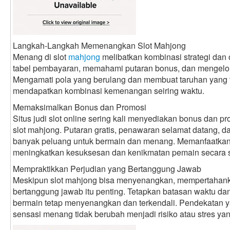
Langkah-Langkah Memenangkan Slot Mahjong
Menang di slot
mahjong
melibatkan kombinasi strategi dan
tabel pembayaran, memahami putaran bonus, dan mengelola
Mengamati pola yang berulang dan membuat taruhan yang
mendapatkan kombinasi kemenangan seiring waktu.
Memaksimalkan Bonus dan Promosi
Situs judi slot online sering kali menyediakan bonus dan
slot mahjong. Putaran gratis, penawaran selamat datang, d
banyak peluang untuk bermain dan menang. Memanfaatkan 
meningkatkan kesuksesan dan kenikmatan pemain secara si
Mempraktikkan Perjudian yang Bertanggung Jawab
Meskipun slot mahjong bisa menyenangkan, mempertahank
bertanggung jawab itu penting. Tetapkan batasan waktu d
bermain tetap menyenangkan dan terkendali. Pendekatan
sensasi menang tidak berubah menjadi risiko atau stres yang