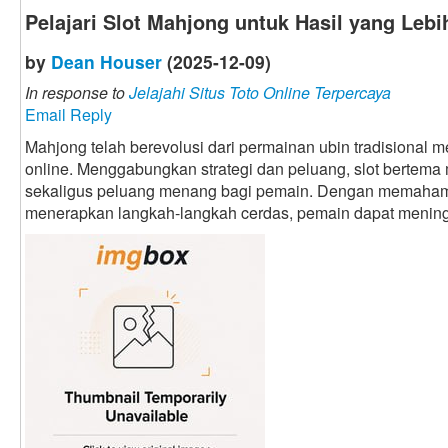
Pelajari Slot Mahjong untuk Hasil yang Lebi
by
Dean Houser
(2025-12-09)
In response to
Jelajahi Situs Toto Online Terpercaya
Email Reply
Mahjong telah berevolusi dari permainan ubin tradisional menj
online. Menggabungkan strategi dan peluang, slot bertem
sekaligus peluang menang bagi pemain. Dengan memaha
menerapkan langkah-langkah cerdas, pemain dapat mening