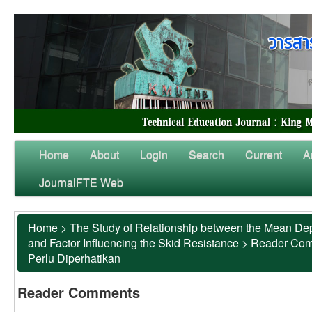
Home
About
Login
Search
Current
A
JournalFTE Web
Home
>
The Study of Relationship between the Mean Dep
and Factor Influencing the Skid Resistance
>
Reader Co
Perlu Diperhatikan
Reader Comments