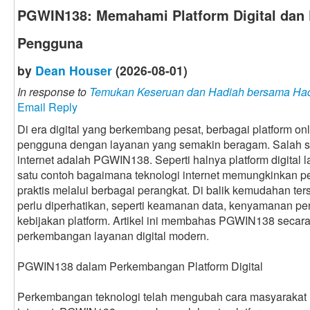
PGWIN138: Memahami Platform Digital dan
Pengguna
by
Dean Houser
(2026-08-01)
In response to
Temukan Keseruan dan Hadiah bersama Had
Email Reply
Di era digital yang berkembang pesat, berbagai platform o
pengguna dengan layanan yang semakin beragam. Salah sa
internet adalah PGWIN138. Seperti halnya platform digital
satu contoh bagaimana teknologi internet memungkinkan 
praktis melalui berbagai perangkat. Di balik kemudahan ter
perlu diperhatikan, seperti keamanan data, kenyamanan 
kebijakan platform. Artikel ini membahas PGWIN138 secara 
perkembangan layanan digital modern.
PGWIN138 dalam Perkembangan Platform Digital
Perkembangan teknologi telah mengubah cara masyarakat