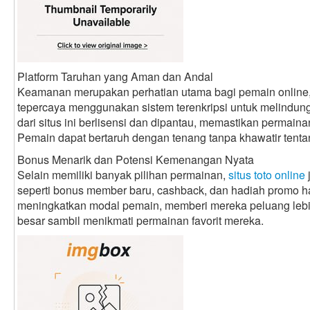
Platform Taruhan yang Aman dan Andal
Keamanan merupakan perhatian utama bagi pemain online, d
tepercaya menggunakan sistem terenkripsi untuk melindung
dari situs ini berlisensi dan dipantau, memastikan permaina
Pemain dapat bertaruh dengan tenang tanpa khawatir tenta
Bonus Menarik dan Potensi Kemenangan Nyata
Selain memiliki banyak pilihan permainan,
situs toto online
seperti bonus member baru, cashback, dan hadiah promo h
meningkatkan modal pemain, memberi mereka peluang leb
besar sambil menikmati permainan favorit mereka.