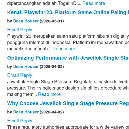
diperbincangkan adalah Togel 4D,...
Read more
Kenali Playwin123, Platform Game Online Paling
by
Dean Houser
(2026-03-31)
Email Reply
Playwin123 merupakan salah satu platform hiburan digital 
pengguna internet di Indonesia. Platform ini menawarkan b
menarik dan mudah...
Read more
Optimizing Performance with Jewellok Single St
by
Dean Houser
(2026-04-02)
Email Reply
Jewellok Single Stage Pressure Regulators master deliverin
pressure. Their single-stage design simplifies procedure wh
making them...
Read more
Why Choose Jewellok Single Stage Pressure Reg
by
Dean Houser
(2026-04-02)
Email Reply
These regulatory authorities appropriate for a wide variety o