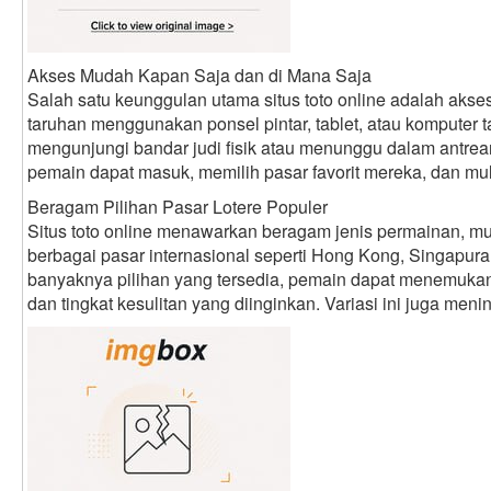
Akses Mudah Kapan Saja dan di Mana Saja
Salah satu keunggulan utama situs toto online adalah aks
taruhan menggunakan ponsel pintar, tablet, atau komputer 
mengunjungi bandar judi fisik atau menunggu dalam antrea
pemain dapat masuk, memilih pasar favorit mereka, dan mula
Beragam Pilihan Pasar Lotere Populer
Situs toto online menawarkan beragam jenis permainan, mu
berbagai pasar internasional seperti Hong Kong, Singapur
banyaknya pilihan yang tersedia, pemain dapat menemukan 
dan tingkat kesulitan yang diinginkan. Variasi ini juga me