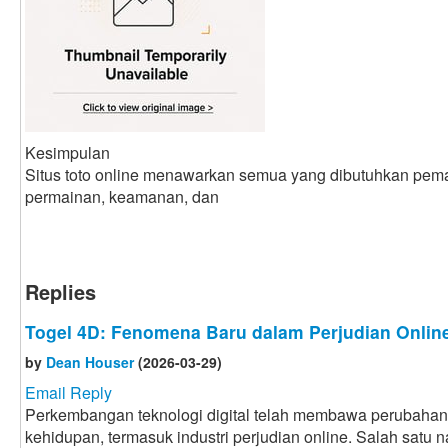
Kesimpulan
Situs toto online menawarkan semua yang dibutuhkan pem
permainan, keamanan, dan
Replies
Togel 4D: Fenomena Baru dalam Perjudian Onlin
by
Dean Houser
(2026-03-29)
Email Reply
Perkembangan teknologi digital telah membawa perubahan
kehidupan, termasuk industri perjudian online. Salah satu