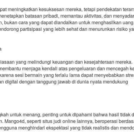
pat meningkatkan kesuksesan mereka, tetapi pendekatan tera
menetapkan batasan pribadi, memantau aktivitas, dan menyadar
n, bukan cara yang dapat diandalkan untuk menghasilkan uang
orong partisipasi yang lebih sehat dan menurunkan risiko y
a
asaan yang melindungi keuangan dan kesejahteraan mereka.
embantu menjaga kendali atas pengeluaran dan mencegah ke
karena sesi bermain yang terlalu lama dapat menyebabkan stre
ran digital dengan tanggung jawab di dunia nyata mendukung
ah untuk menang, penting untuk dipahami bahwa hasil tidak 
n. Mango4d, seperti situs judi online lainnya, beroperasi berda
ngguna menghindari ekspektasi yang tidak realistis dan mend