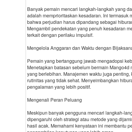
Banyak pemain mencari langkah-langkah yang da
adalah memprioritaskan kesadaran. Ini termasuk 
bahwa perjudian harus dipandang sebagai hibura
Mengambil pendekatan yang penuh kesadaran mend
terkait dengan perilaku impulsif.
Mengelola Anggaran dan Waktu dengan Bijaksan
Pemain yang bertanggung jawab mengadopsi kebi
Menetapkan batasan sebelum bermain Mango4d m
yang berlebihan. Manajemen waktu juga penting, 
rutinitas yang tidak sehat. Menyeimbangkan hibu
pengalaman yang lebih positif.
Mengenali Peran Peluang
Meskipun banyak pengguna mencari langkah-langk
dipengaruhi oleh strategi atau metode yang dijami
hasil acak. Memahami kenyataan ini membantu pe