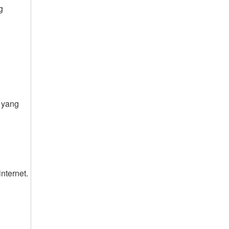
g
 yang
nternet.