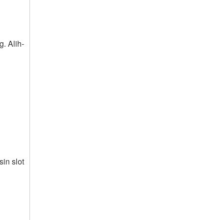
. Alih-
in slot