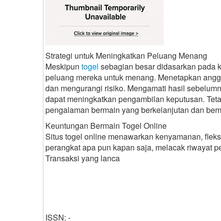
Strategi untuk Meningkatkan Peluang Menang
Meskipun
togel
sebagian besar didasarkan pada 
peluang mereka untuk menang. Menetapkan angg
dan mengurangi risiko. Mengamati hasil sebelum
dapat meningkatkan pengambilan keputusan. Teta
pengalaman bermain yang berkelanjutan dan ber
Keuntungan Bermain Togel Online
Situs togel online menawarkan kenyamanan, fleksi
perangkat apa pun kapan saja, melacak riwayat p
Transaksi yang lanca
ISSN: -