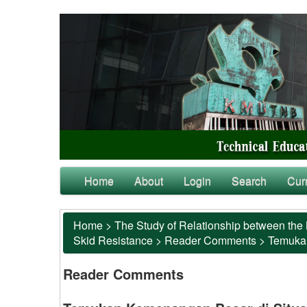
Home
About
Login
Search
Cur
Home
>
The Study of Relationship between the 
Skid Resistance
>
Reader Comments
>
Temukan
Reader Comments