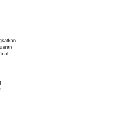
gkatkan
luaran
rmat
i
n.