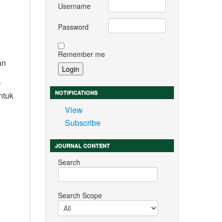
Username
Password
Remember me
an
r
NOTIFICATIONS
ntuk
View
Subscribe
JOURNAL CONTENT
Search
Search Scope