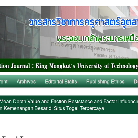
rent
Archives
Editorial Staffs
Publishing Ethics
D
Mean Depth Value and Friction Resistance and Factor Influenci
 Kemenangan Besar di Situs Togel Terpercaya