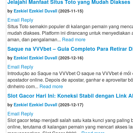
Jelajahi Manfaat Situs Toto yang Mudah Diakses
by
Ezekiel Ezekiel Duvall
(2025-11-15)
Email Reply
Situs Toto semakin populer di kalangan pemain yang mencar
mudah diakses. Platform ini dirancang untuk menyediakan a
aman, dan pengalaman...
Read more
Saque na VVVbet – Guia Completo Para Retirar D
by
Ezekiel Ezekiel Duvall
(2025-12-16)
Email Reply
Introdução ao Saque na VVVbet O saque na VVVbet é mối 
apostador online. Depois de apostar, ganhar e aproveitar bô
dinheiro com...
Read more
Slot Gacor Hari Ini: Koneksi Stabil dengan Link Al
by
Ezekiel Ezekiel Duvall
(2025-12-17)
Email Reply
Slot gacor tetap menjadi salah satu kata kunci yang paling
online, terutama di kalangan pemain yang mencari akses l