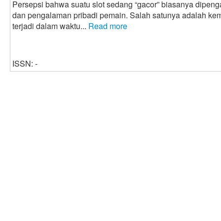
Persepsi bahwa suatu slot sedang “gacor” biasanya dipenga
dan pengalaman pribadi pemain. Salah satunya adalah ke
terjadi dalam waktu...
Read more
ISSN: -