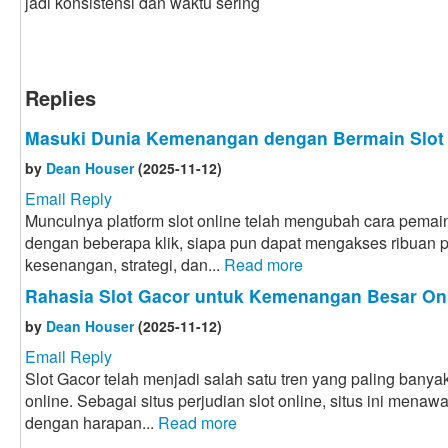
jadi konsistensi dan waktu sering
Replies
Masuki Dunia Kemenangan dengan Bermain Slot 
by
Dean Houser
(2025-11-12)
Email Reply
Munculnya platform slot online telah mengubah cara pemai
dengan beberapa klik, siapa pun dapat mengakses ribuan
kesenangan, strategi, dan...
Read more
Rahasia Slot Gacor untuk Kemenangan Besar On
by
Dean Houser
(2025-11-12)
Email Reply
Slot Gacor telah menjadi salah satu tren yang paling banyak
online. Sebagai situs perjudian slot online, situs ini men
dengan harapan...
Read more