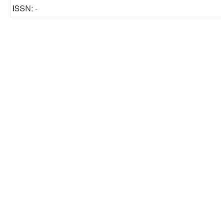
ISSN: -