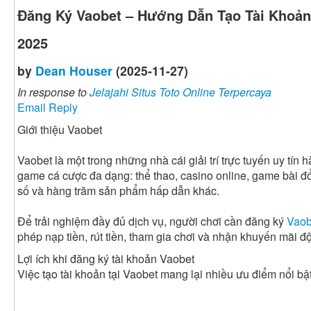
Đăng Ký Vaobet – Hướng Dẫn Tạo Tài Khoả
2025
by
Dean Houser
(2025-11-27)
In response to
Jelajahi Situs Toto Online Terpercaya
Email Reply
Giới thiệu Vaobet
Vaobet là một trong những nhà cái giải trí trực tuyến uy tín 
game cá cược đa dạng: thể thao, casino online, game bài đổ
số và hàng trăm sản phẩm hấp dẫn khác.
Để trải nghiệm đầy đủ dịch vụ, người chơi cần đăng ký
Vaob
phép nạp tiền, rút tiền, tham gia chơi và nhận khuyến mãi đ
Lợi ích khi đăng ký tài khoản Vaobet
Việc tạo tài khoản tại Vaobet mang lại nhiều ưu điểm nổi bật