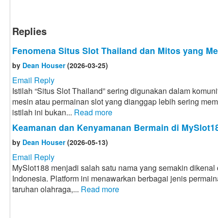
Replies
Fenomena Situs Slot Thailand dan Mitos yang Me
by
Dean Houser
(2026-03-25)
Email Reply
Istilah “Situs Slot Thailand” sering digunakan dalam kom
mesin atau permainan slot yang dianggap lebih sering m
istilah ini bukan...
Read more
Keamanan dan Kenyamanan Bermain di MySlot1
by
Dean Houser
(2026-05-13)
Email Reply
MySlot188 menjadi salah satu nama yang semakin dikenal di
Indonesia. Platform ini menawarkan berbagai jenis permainan
taruhan olahraga,...
Read more