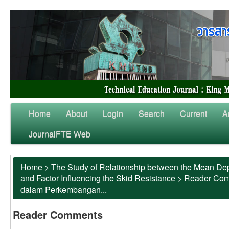
Home
About
Login
Search
Current
A
JournalFTE Web
Home
>
The Study of Relationship between the Mean Dep
and Factor Influencing the Skid Resistance
>
Reader Co
dalam Perkembangan...
Reader Comments