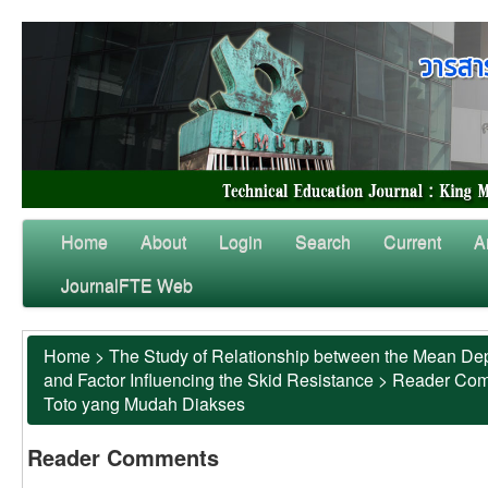
Home
About
Login
Search
Current
A
JournalFTE Web
Home
>
The Study of Relationship between the Mean Dep
and Factor Influencing the Skid Resistance
>
Reader Co
Toto yang Mudah Diakses
Reader Comments