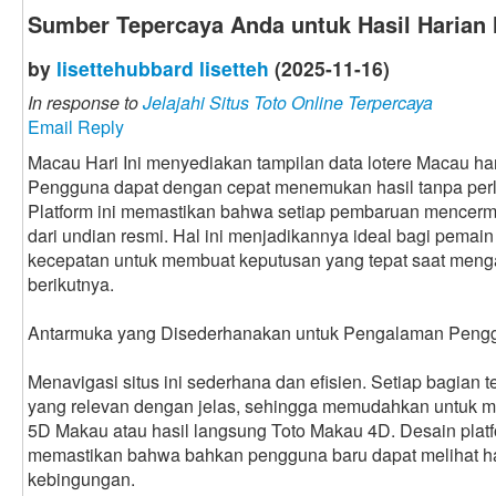
Sumber Tepercaya Anda untuk Hasil Harian 
by
lisettehubbard lisetteh
(2025-11-16)
In response to
Jelajahi Situs Toto Online Terpercaya
Email Reply
Macau Hari Ini menyediakan tampilan data lotere Macau hari 
Pengguna dapat dengan cepat menemukan hasil tanpa per
Platform ini memastikan bahwa setiap pembaruan mencermin
dari undian resmi. Hal ini menjadikannya ideal bagi pema
kecepatan untuk membuat keputusan yang tepat saat menga
berikutnya.
Antarmuka yang Disederhanakan untuk Pengalaman Pengg
Menavigasi situs ini sederhana dan efisien. Setiap bagian te
yang relevan dengan jelas, sehingga memudahkan untuk me
5D Makau atau hasil langsung Toto Makau 4D. Desain platfor
memastikan bahwa bahkan pengguna baru dapat melihat hasi
kebingungan.