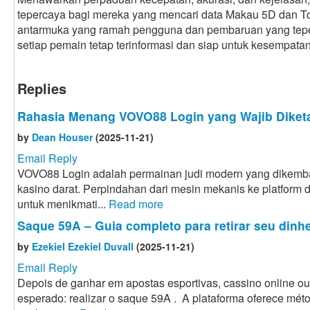
tepercaya bagi mereka yang mencari data Makau 5D dan To
antarmuka yang ramah pengguna dan pembaruan yang tepe
setiap pemain tetap terinformasi dan siap untuk kesempata
Replies
Rahasia Menang VOVO88 Login yang Wajib Diket
by
Dean Houser
(2025-11-21)
Email Reply
VOVO88 Login adalah permainan judi modern yang dikembang
kasino darat. Perpindahan dari mesin mekanis ke platform
untuk menikmati...
Read more
Saque 59A – Guia completo para retirar seu dinh
by
Ezekiel Ezekiel Duvall
(2025-11-21)
Email Reply
Depois de ganhar em apostas esportivas, cassino online o
esperado: realizar o saque 59A . A plataforma oferece méto