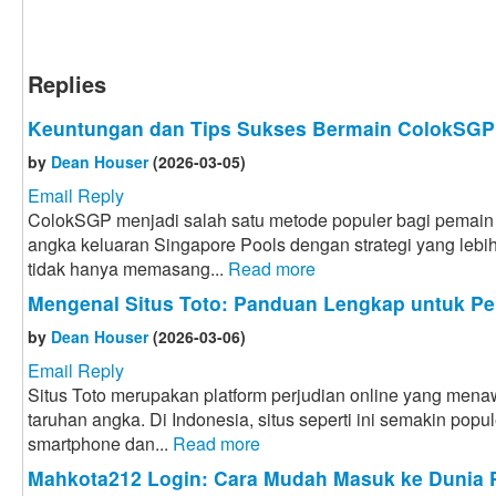
Replies
Keuntungan dan Tips Sukses Bermain ColokSGP
by
Dean Houser
(2026-03-05)
Email Reply
ColokSGP menjadi salah satu metode populer bagi pemain 
angka keluaran Singapore Pools dengan strategi yang lebih
tidak hanya memasang...
Read more
Mengenal Situs Toto: Panduan Lengkap untuk P
by
Dean Houser
(2026-03-06)
Email Reply
Situs Toto merupakan platform perjudian online yang mena
taruhan angka. Di Indonesia, situs seperti ini semakin po
smartphone dan...
Read more
Mahkota212 Login: Cara Mudah Masuk ke Dunia 