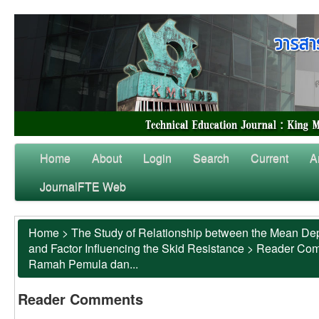
Home
About
Login
Search
Current
A
JournalFTE Web
Home
>
The Study of Relationship between the Mean Dep
and Factor Influencing the Skid Resistance
>
Reader Co
Ramah Pemula dan...
Reader Comments