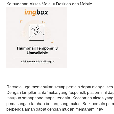
Kemudahan Akses Melalui Desktop dan Mobile
Ramtoto juga memastikan setiap pemain dapat mengakses s
Dengan tampilan antarmuka yang responsif, platform ini da
maupun smartphone tanpa kendala. Kecepatan akses yang 
pemasangan taruhan berlangsung mulus. Baik pemain pe
berpengalaman dapat dengan mudah memahami nav