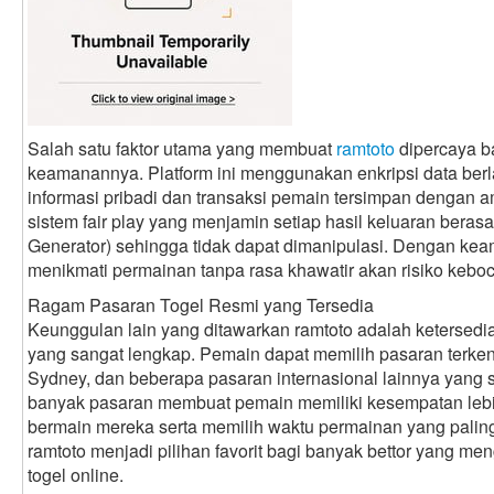
Salah satu faktor utama yang membuat
ramtoto
dipercaya b
keamanannya. Platform ini menggunakan enkripsi data berl
informasi pribadi dan transaksi pemain tersimpan dengan a
sistem fair play yang menjamin setiap hasil keluaran ber
Generator) sehingga tidak dapat dimanipulasi. Dengan kea
menikmati permainan tanpa rasa khawatir akan risiko keboc
Ragam Pasaran Togel Resmi yang Tersedia
Keunggulan lain yang ditawarkan ramtoto adalah ketersedi
yang sangat lengkap. Pemain dapat memilih pasaran terken
Sydney, dan beberapa pasaran internasional lainnya yang s
banyak pasaran membuat pemain memiliki kesempatan lebi
bermain mereka serta memilih waktu permainan yang paling
ramtoto menjadi pilihan favorit bagi banyak bettor yang me
togel online.