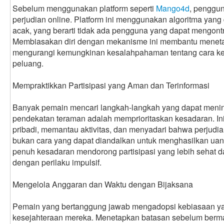
Sebelum menggunakan platform seperti
Mango4d
, penggu
perjudian online. Platform ini menggunakan algoritma yang
acak, yang berarti tidak ada pengguna yang dapat mengontr
Membiasakan diri dengan mekanisme ini membantu menetap
mengurangi kemungkinan kesalahpahaman tentang cara ker
peluang.
Mempraktikkan Partisipasi yang Aman dan Terinformasi
Banyak pemain mencari langkah-langkah yang dapat menin
pendekatan teraman adalah memprioritaskan kesadaran. I
pribadi, memantau aktivitas, dan menyadari bahwa perjudi
bukan cara yang dapat diandalkan untuk menghasilkan ua
penuh kesadaran mendorong partisipasi yang lebih sehat da
dengan perilaku impulsif.
Mengelola Anggaran dan Waktu dengan Bijaksana
Pemain yang bertanggung jawab mengadopsi kebiasaan y
kesejahteraan mereka. Menetapkan batasan sebelum ber