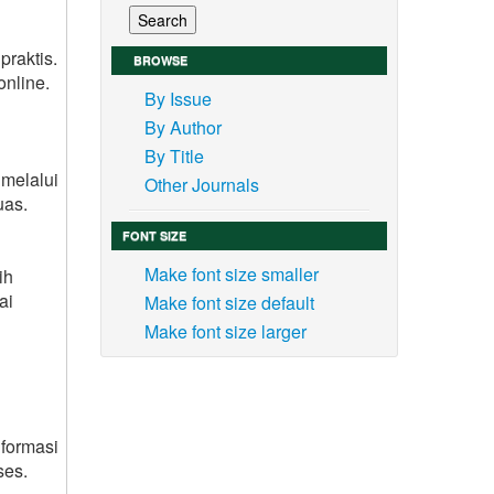
raktis.
BROWSE
nline.
By Issue
By Author
By Title
 melalui
Other Journals
uas.
FONT SIZE
Make font size smaller
ih
ai
Make font size default
Make font size larger
nformasi
ses.