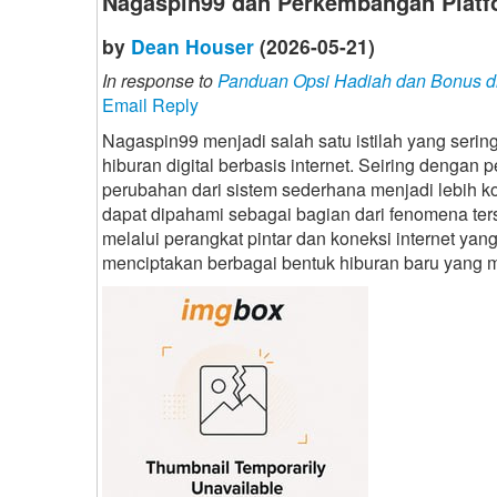
Nagaspin99 dan Perkembangan Platfo
by
Dean Houser
(2026-05-21)
In response to
Panduan Opsi Hadiah dan Bonus di
Email Reply
Nagaspin99 menjadi salah satu istilah yang se
hiburan digital berbasis internet. Seiring dengan 
perubahan dari sistem sederhana menjadi lebih k
dapat dipahami sebagai bagian dari fenomena te
melalui perangkat pintar dan koneksi internet ya
menciptakan berbagai bentuk hiburan baru yang 