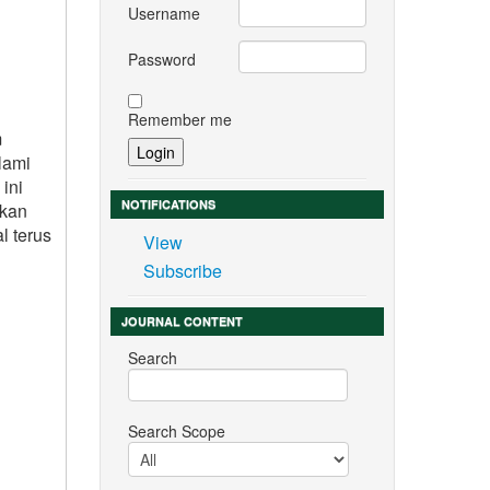
Username
Password
Remember me
m
lami
ini
NOTIFICATIONS
hkan
l terus
View
Subscribe
JOURNAL CONTENT
Search
Search Scope