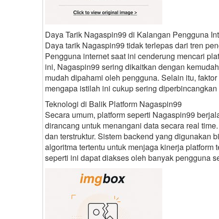
Daya Tarik Nagaspin99 di Kalangan Pengguna Int
Daya tarik Nagaspin99 tidak terlepas dari tren p
Pengguna internet saat ini cenderung mencari pla
ini, Nagaspin99 sering dikaitkan dengan kemudah
mudah dipahami oleh pengguna. Selain itu, faktor
mengapa istilah ini cukup sering diperbincangkan
Teknologi di Balik Platform Nagaspin99
Secara umum, platform seperti Nagaspin99 berjala
dirancang untuk menangani data secara real time.
dan terstruktur. Sistem backend yang digunakan
algoritma tertentu untuk menjaga kinerja platform
seperti ini dapat diakses oleh banyak pengguna