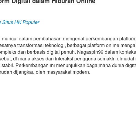
rm Digital dalam Hiburan Online
 Situs HK Populer
ring muncul dalam pembahasan mengenai perkembangan platfor
pesatnya transformasi teknologi, berbagai platform online menga
ompleks dan berbasis digital penuh. Nagaspin99 dalam konteks 
rsebut, di mana akses dan interaksi pengguna semakin dimuda
ng stabil. Perkembangan ini menunjukkan bagaimana dunia digita
mudah dijangkau oleh masyarakat modern.