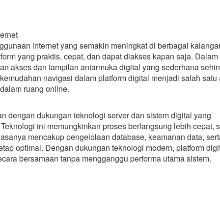
ernet
enggunaan internet yang semakin meningkat di berbagai kalanga
tform yang praktis, cepat, dan dapat diakses kapan saja. Dalam
an akses dan tampilan antarmuka digital yang sederhana sehi
 kemudahan navigasi dalam platform digital menjadi salah satu
 dalam ruang online.
n dengan dukungan teknologi server dan sistem digital yang
 Teknologi ini memungkinkan proses berlangsung lebih cepat, st
 biasanya mencakup pengelolaan database, keamanan data, sert
 tetap optimal. Dengan dukungan teknologi modern, platform digi
 secara bersamaan tanpa mengganggu performa utama sistem.