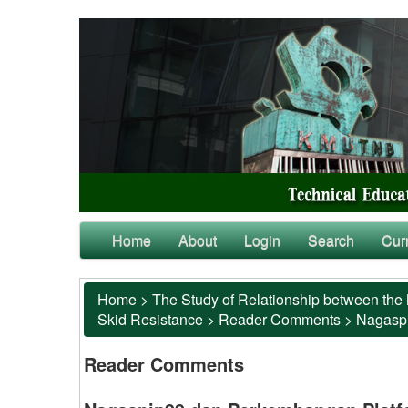
Home
About
Login
Search
Cur
Home
>
The Study of Relationship between the 
Skid Resistance
>
Reader Comments
>
Nagaspi
Reader Comments