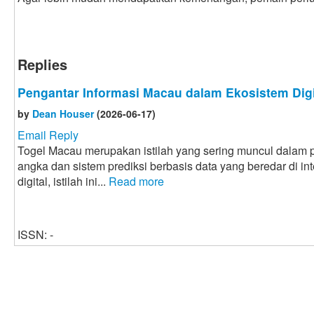
Replies
Pengantar Informasi Macau dalam Ekosistem Dig
by
Dean Houser
(2026-06-17)
Email Reply
Togel Macau merupakan istilah yang sering muncul dala
angka dan sistem prediksi berbasis data yang beredar di i
digital, istilah ini...
Read more
ISSN: -