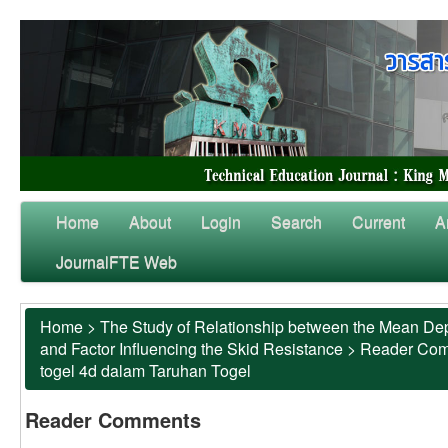
Home
About
Login
Search
Current
A
JournalFTE Web
Home
>
The Study of Relationship between the Mean Dep
and Factor Influencing the Skid Resistance
>
Reader Co
togel 4d dalam Taruhan Togel
Reader Comments