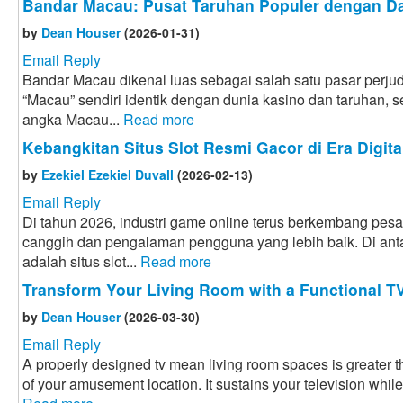
Bandar Macau: Pusat Taruhan Populer dengan Da
by
Dean Houser
(2026-01-31)
Email Reply
Bandar Macau dikenal luas sebagai salah satu pasar perjud
“Macau” sendiri identik dengan dunia kasino dan taruhan, s
angka Macau...
Read more
Kebangkitan Situs Slot Resmi Gacor di Era Digita
by
Ezekiel Ezekiel Duvall
(2026-02-13)
Email Reply
Di tahun 2026, industri game online terus berkembang pes
canggih dan pengalaman pengguna yang lebih baik. Di anta
adalah situs slot...
Read more
Transform Your Living Room with a Functional T
by
Dean Houser
(2026-03-30)
Email Reply
A properly designed tv mean living room spaces is greater than 
of your amusement location. It sustains your television while