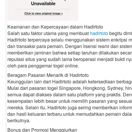
Keamanan dan Kepercayaan dalam Hadirtoto
Salah satu faktor utama yang membuat
hadirtoto
begitu dim
Hadirtoto terpercaya selalu menggunakan sistem enkripsi m
dan transaksi para pemain. Dengan lisensi resmi dan siste
memberikan jaminan bahwa setiap taruhan dilakukan secara 
reputasi situs yang sudah lama beroperasi menjadi bukti 
oleh para penggemar togel online.
Beragam Pasaran Menarik di Hadirtoto
Keunggulan lain dari Hadirtoto adalah ketersediaan berbaga
Mulai dari pasaran togel Singapore, Hongkong, Sydney, h
semua dapat diakses dalam satu platform yang praktis. Deng
kesempatan lebih besar untuk memilih pasaran yang sesua
mereka. Selain itu, Hadirtoto juga sering memberikan info
dan hasil keluaran terbaru untuk memudahkan pemain dal
berikutnya.
Bonus dan Promosi Menggiurkan