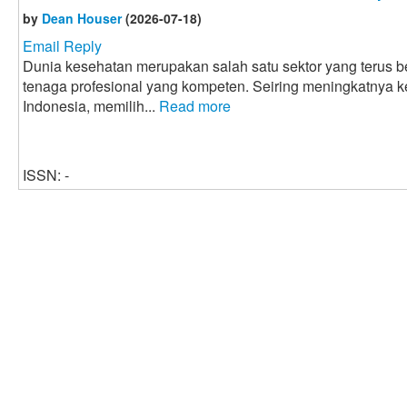
by
Dean Houser
(2026-07-18)
Email Reply
Dunia kesehatan merupakan salah satu sektor yang terus
tenaga profesional yang kompeten. Seiring meningkatnya 
Indonesia, memilih...
Read more
ISSN: -