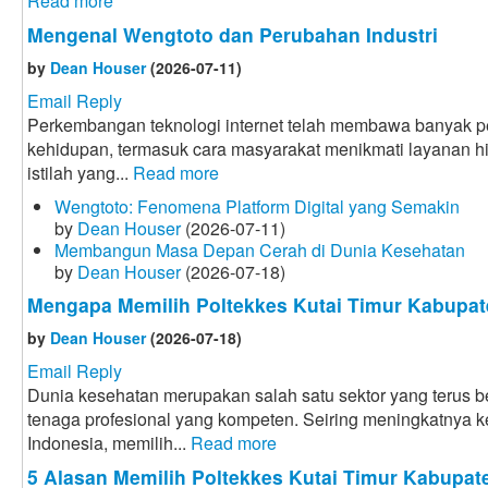
Read more
Mengenal Wengtoto dan Perubahan Industri
by
Dean Houser
(2026-07-11)
Email Reply
Perkembangan teknologi internet telah membawa banyak p
kehidupan, termasuk cara masyarakat menikmati layanan hibu
istilah yang...
Read more
Wengtoto: Fenomena Platform Digital yang Semakin
by
Dean Houser
(2026-07-11)
Membangun Masa Depan Cerah di Dunia Kesehatan
by
Dean Houser
(2026-07-18)
Mengapa Memilih Poltekkes Kutai Timur Kabupat
by
Dean Houser
(2026-07-18)
Email Reply
Dunia kesehatan merupakan salah satu sektor yang terus
tenaga profesional yang kompeten. Seiring meningkatnya 
Indonesia, memilih...
Read more
5 Alasan Memilih Poltekkes Kutai Timur Kabupat