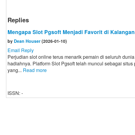
Replies
Mengapa Slot Pgsoft Menjadi Favorit di Kalangan
by
Dean Houser
(2026-01-10)
Email Reply
Perjudian slot online terus menarik pemain di seluruh dunia
hadiahnya. Platform Slot Pgsoft telah muncul sebagai situs 
yang...
Read more
ISSN: -