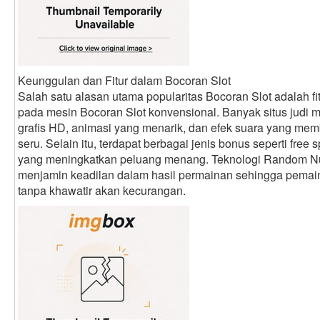
Keunggulan dan Fitur dalam Bocoran Slot
Salah satu alasan utama popularitas Bocoran Slot adalah fit
pada mesin Bocoran Slot konvensional. Banyak situs judi
grafis HD, animasi yang menarik, dan efek suara yang m
seru. Selain itu, terdapat berbagai jenis bonus seperti free 
yang meningkatkan peluang menang. Teknologi Random N
menjamin keadilan dalam hasil permainan sehingga pemain
tanpa khawatir akan kecurangan.