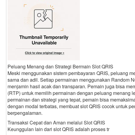
Peluang Menang dan Strategi Bermain Slot QRIS
Meski menggunakan sistem pembayaran QRIS, peluang men
sama dan adil. Setiap permainan menggunakan Random N
menjamin hasil acak dan transparan. Pemain juga bisa mem
(RTP) untuk memilih permainan dengan peluang menang le
permainan dan strategi yang tepat, pemain bisa memaksi
dengan modal terbatas, membuat slot QRIS cocok untuk 
berpengalaman.
Transaksi Cepat dan Aman melalui Slot QRIS
Keunggulan lain dari slot QRIS adalah proses tr