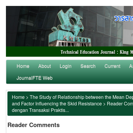
Home
About
Login
Search
Current
A
JournalFTE Web
Home
>
The Study of Relationship between the Mean Dep
and Factor Influencing the Skid Resistance
>
Reader Co
dengan Transaksi Praktis...
Reader Comments