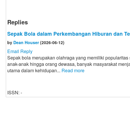
Replies
Sepak Bola dalam Perkembangan Hiburan dan Tek
by
Dean Houser
(2026-06-12)
Email Reply
Sepak bola merupakan olahraga yang memiliki popularitas s
anak-anak hingga orang dewasa, banyak masyarakat menja
utama dalam kehidupan...
Read more
ISSN: -