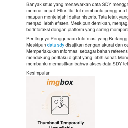
Banyak situs yang menawarkan data SDY mengga
memuat cepat. Fitur-fitur ini membantu pengguna b
maupun menjelajahi daftar historis. Tata letak 
menjadi lebih efisien. Meskipun demikian, menj
berinteraksi dengan platform yang sering memperb
Pentingnya Penggunaan Informasi yang Bertang
Meskipun
data sdy
disajikan dengan akurat dan 
Memperlakukan informasi sebagai bahan referens
mendukung perilaku digital yang lebih sehat. M
membantu memastikan bahwa akses data SDY tetap
Kesimpulan