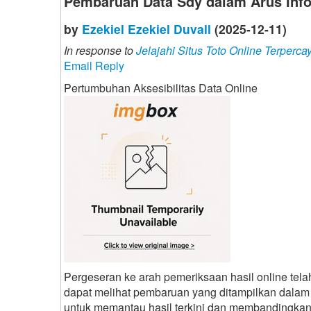
Pembaruan Data Sdy dalam Arus Inf
by
Ezekiel Ezekiel Duvall
(2025-12-11)
In response to
Jelajahi Situs Toto Online Terperca
Email Reply
Pertumbuhan Aksesibilitas Data Online
Pergeseran ke arah pemeriksaan hasil online te
dapat melihat pembaruan yang ditampilkan dalam
untuk memantau hasil terkini dan membandingkanny