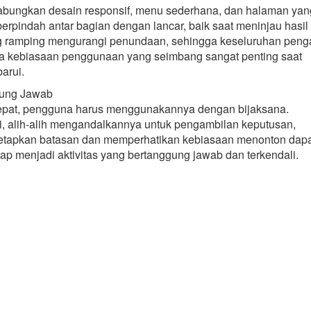
bungkan desain responsif, menu sederhana, dan halaman yan
erpindah antar bagian dengan lancar, baik saat meninjau hasil t
yang ramping mengurangi penundaan, sehingga keseluruhan pen
aga kebiasaan penggunaan yang seimbang sangat penting saat
arui.
gung Jawab
cepat, pengguna harus menggunakannya dengan bijaksana.
i, alih-alih mengandalkannya untuk pengambilan keputusan,
enetapkan batasan dan memperhatikan kebiasaan menonton dap
 menjadi aktivitas yang bertanggung jawab dan terkendali.