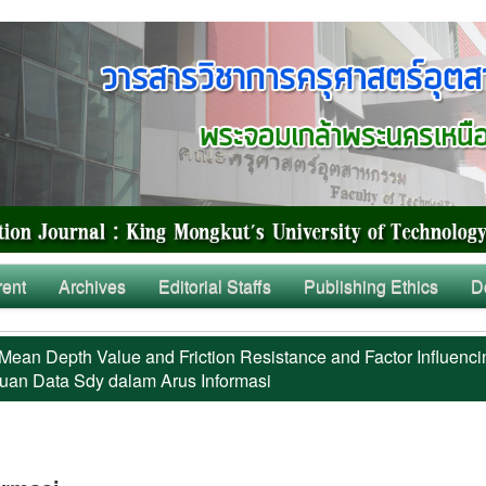
rent
Archives
Editorial Staffs
Publishing Ethics
D
Mean Depth Value and Friction Resistance and Factor Influenci
an Data Sdy dalam Arus Informasi