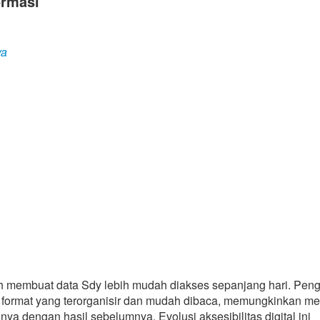
ormasi
ya
lah membuat data Sdy lebih mudah diakses sepanjang hari. Pen
 format yang terorganisir dan mudah dibaca, memungkinkan m
a dengan hasil sebelumnya. Evolusi aksesibilitas digital ini