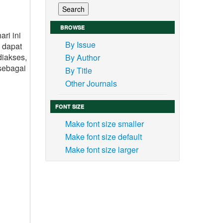
BROWSE
ri ini
By Issue
 dapat
diakses,
By Author
sebagai
By Title
Other Journals
FONT SIZE
Make font size smaller
Make font size default
Make font size larger