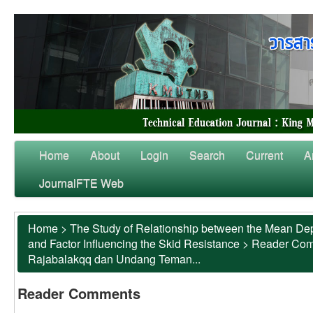
Home
About
Login
Search
Current
A
JournalFTE Web
Home
>
The Study of Relationship between the Mean Dep
and Factor Influencing the Skid Resistance
>
Reader Co
Rajabalakqq dan Undang Teman...
Reader Comments