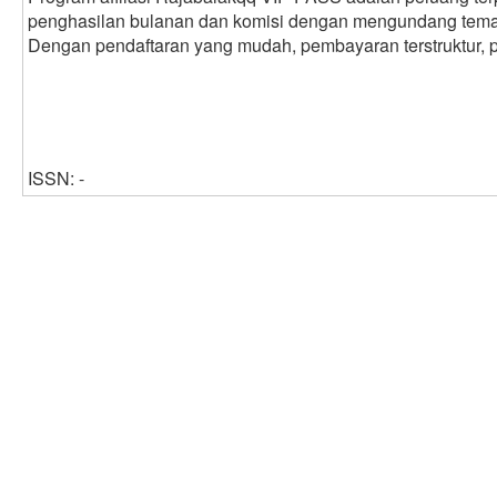
penghasilan bulanan dan komisi dengan mengundang te
Dengan pendaftaran yang mudah, pembayaran terstruktur, 
ISSN: -