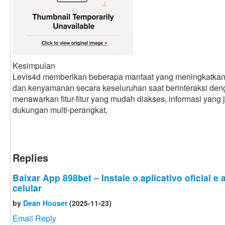
Kesimpulan
Levis4d memberikan beberapa manfaat yang meningkatkan ke
dan kenyamanan secara keseluruhan saat berinteraksi deng
menawarkan fitur-fitur yang mudah diakses, informasi yang 
dukungan multi-perangkat,
Replies
Baixar App 898bet – Instale o aplicativo oficial e
celular
by
Dean Houser
(2025-11-23)
Email Reply