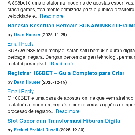
A 898bet é uma plataforma moderna de apostas esportivas, 
crash games, totalmente otimizada para o público brasileir
velocidade e...
Read more
Rahasia Keseruan Bermain SUKAWIN88 di Era M
by
Dean Houser
(2025-11-29)
Email Reply
SUKAWIN88 telah menjadi salah satu bentuk hiburan digital
berbagai negara. Dengan perkembangan teknologi, permai
melalui perangkat...
Read more
Registrar 166BET – Guia Completo para Criar
by
Dean Houser
(2025-12-15)
Email Reply
O 166BET é uma casa de apostas online que vem atraindo 
plataforma moderna, segura e com diversas opções de apost
processo de registro...
Read more
Slot Gacor dan Transformasi Hiburan Digital
by
Ezekiel Ezekiel Duvall
(2025-12-30)