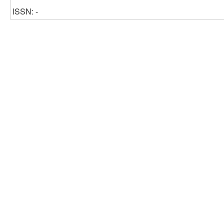
ISSN: -