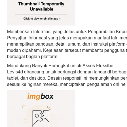
Memberikan Informasi yang Jelas untuk Pengambilan Kepu
Penyajian informasi yang jelas merupakan manfaat lain me
menampilkan panduan, detail umum, dan instruksi platform 
mudah dipahami. Kejelasan tersebut membantu pengguna tet
berbagai bagian platform.
Mendukung Banyak Perangkat untuk Akses Fleksibel
Levis4d dirancang untuk berfungsi dengan lancar di berbaga
tablet, dan desktop. Desain responsif ini memungkinkan pe
sesuai keinginan mereka, menciptakan pengalaman online y