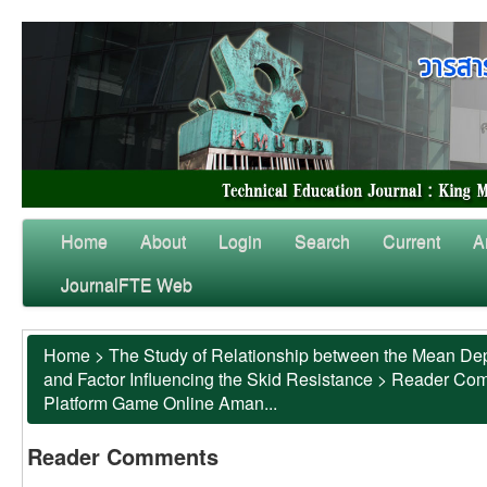
Home
About
Login
Search
Current
A
JournalFTE Web
Home
>
The Study of Relationship between the Mean Dep
and Factor Influencing the Skid Resistance
>
Reader Co
Platform Game Online Aman...
Reader Comments