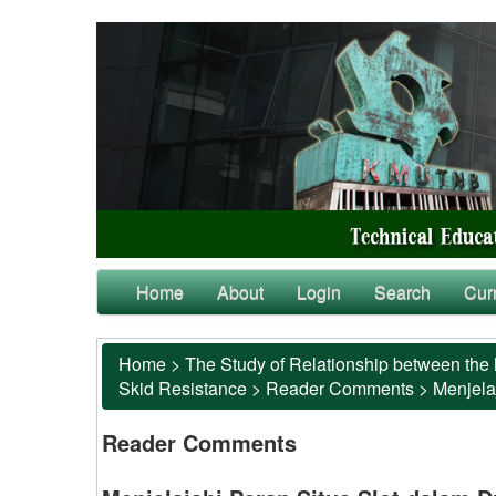
Home
About
Login
Search
Cur
Home
>
The Study of Relationship between the 
Skid Resistance
>
Reader Comments
>
Menjela
Reader Comments