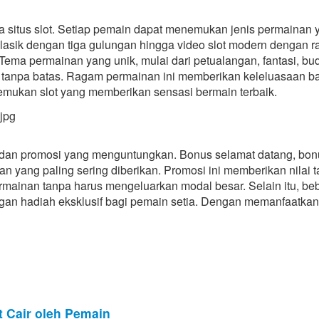
 situs slot. Setiap pemain dapat menemukan jenis permainan 
 klasik dengan tiga gulungan hingga video slot modern dengan r
 Tema permainan yang unik, mulai dari petualangan, fantasi, bu
si tanpa batas. Ragam permainan ini memberikan keleluasaan b
mukan slot yang memberikan sensasi bermain terbaik.
dan promosi yang menguntungkan. Bonus selamat datang, bon
an yang paling sering diberikan. Promosi ini memberikan nilai
mainan tanpa harus mengeluarkan modal besar. Selain itu, be
engan hadiah eksklusif bagi pemain setia. Dengan memanfaatka
 Cair oleh Pemain