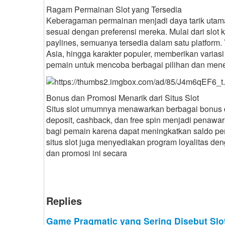
Ragam Permainan Slot yang Tersedia
Keberagaman permainan menjadi daya tarik utama
sesuai dengan preferensi mereka. Mulai dari slot
paylines, semuanya tersedia dalam satu platform.
Asia, hingga karakter populer, memberikan varia
pemain untuk mencoba berbagai pilihan dan mene
Bonus dan Promosi Menarik dari Situs Slot
Situs slot umumnya menawarkan berbagai bonus 
deposit, cashback, dan free spin menjadi penawar
bagi pemain karena dapat meningkatkan saldo per
situs slot juga menyediakan program loyalitas d
dan promosi ini secara
Replies
Game Pragmatic yang Sering Disebut Slot