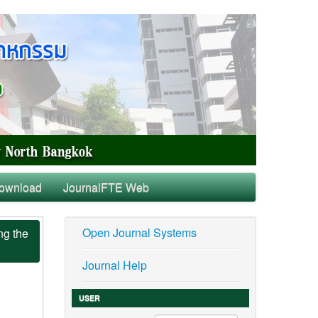
ownload
JournalFTE Web
Open Journal Systems
ng the
Journal Help
USER