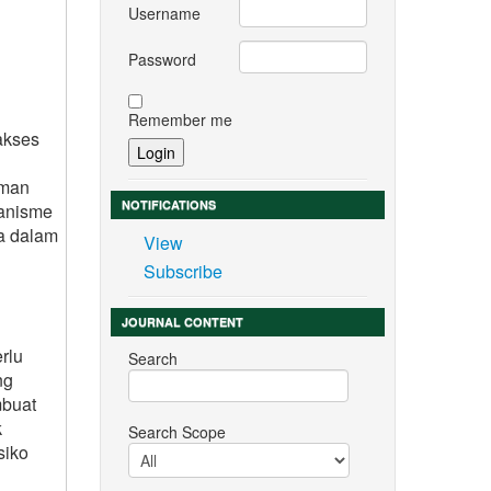
Username
Password
Remember me
 akses
aman
NOTIFICATIONS
kanisme
a dalam
View
Subscribe
JOURNAL CONTENT
rlu
Search
ng
mbuat
k
Search Scope
siko