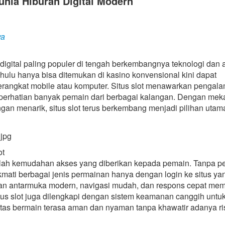
unia Hiburan Digital Modern
ya
n digital paling populer di tengah berkembangnya teknologi dan
ulu hanya bisa ditemukan di kasino konvensional kini dapat
erangkat mobile atau komputer. Situs slot menawarkan pengal
k perhatian banyak pemain dari berbagai kalangan. Dengan me
n menarik, situs slot terus berkembang menjadi pilihan utam
ot
ah kemudahan akses yang diberikan kepada pemain. Tanpa pe
kmati berbagai jenis permainan hanya dengan login ke situs ya
tampilan antarmuka modern, navigasi mudah, dan respons cepat me
s slot juga dilengkapi dengan sistem keamanan canggih untu
tas bermain terasa aman dan nyaman tanpa khawatir adanya ri