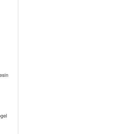
esin
ogel