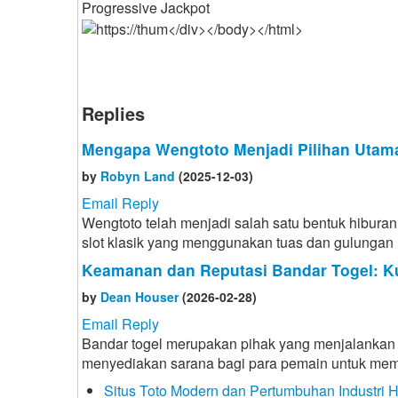
Progressive Jackpot
Replies
Mengapa Wengtoto Menjadi Pilihan Utam
by
Robyn Land
(2025-12-03)
Email Reply
Wengtoto telah menjadi salah satu bentuk hiburan 
slot klasik yang menggunakan tuas dan gulungan m
Keamanan dan Reputasi Bandar Togel: K
by
Dean Houser
(2026-02-28)
Email Reply
Bandar togel merupakan pihak yang menjalankan p
menyediakan sarana bagi para pemain untuk mema
Situs Toto Modern dan Pertumbuhan Industri H