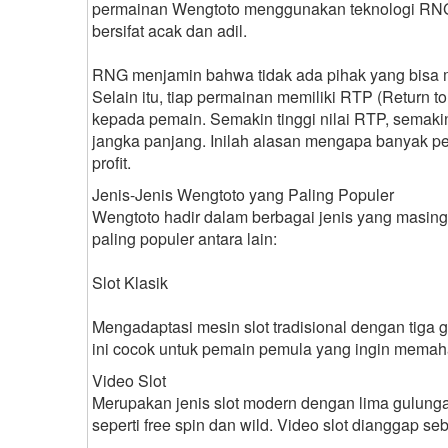
permainan Wengtoto menggunakan teknologi RNG
bersifat acak dan adil.
RNG menjamin bahwa tidak ada pihak yang bisa m
Selain itu, tiap permainan memiliki RTP (Return
kepada pemain. Semakin tinggi nilai RTP, sema
jangka panjang. Inilah alasan mengapa banyak 
profit.
Jenis-Jenis Wengtoto yang Paling Populer
Wengtoto hadir dalam berbagai jenis yang masi
paling populer antara lain:
Slot Klasik
Mengadaptasi mesin slot tradisional dengan tiga 
ini cocok untuk pemain pemula yang ingin memah
Video Slot
Merupakan jenis slot modern dengan lima gulungan 
seperti free spin dan wild. Video slot dianggap se