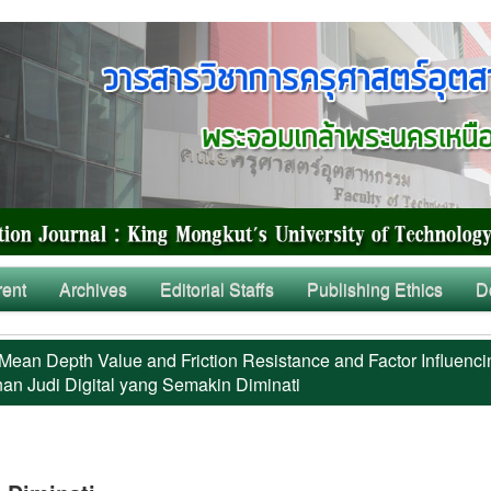
rent
Archives
Editorial Staffs
Publishing Ethics
D
Mean Depth Value and Friction Resistance and Factor Influenci
an Judi Digital yang Semakin Diminati