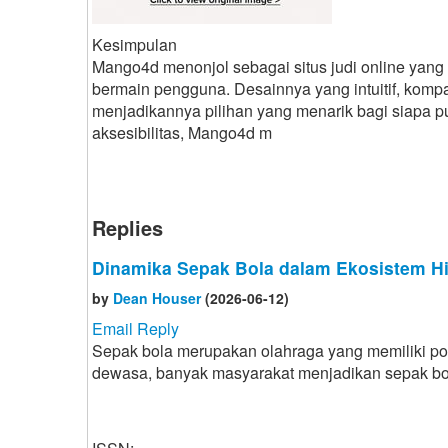
Kesimpulan
Mango4d menonjol sebagai situs judi online y
bermain pengguna. Desainnya yang intuitif, kompat
menjadikannya pilihan yang menarik bagi siapa p
aksesibilitas, Mango4d m
Replies
Dinamika Sepak Bola dalam Ekosistem Hi
by
Dean Houser
(2026-06-12)
Email Reply
Sepak bola merupakan olahraga yang memiliki popu
dewasa, banyak masyarakat menjadikan sepak bol