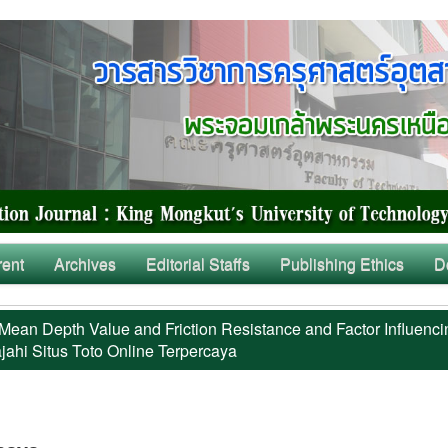
rent
Archives
Editorial Staffs
Publishing Ethics
D
Mean Depth Value and Friction Resistance and Factor Influenci
ajahi Situs Toto Online Terpercaya