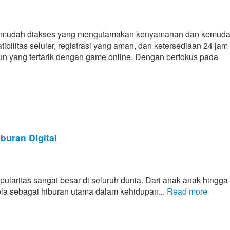
ang mudah diakses yang mengutamakan kenyamanan dan kemud
ibilitas seluler, registrasi yang aman, dan ketersediaan 24 jam
un yang tertarik dengan game online. Dengan berfokus pada
buran Digital
laritas sangat besar di seluruh dunia. Dari anak-anak hingga
a sebagai hiburan utama dalam kehidupan...
Read more