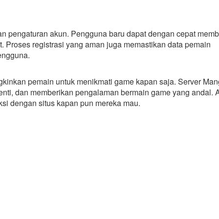
n pengaturan akun. Pengguna baru dapat dengan cepat memb
t. Proses registrasi yang aman juga memastikan data pemain
engguna.
ngkinkan pemain untuk menikmati game kapan saja. Server Ma
 henti, dan memberikan pengalaman bermain game yang andal. 
ksi dengan situs kapan pun mereka mau.