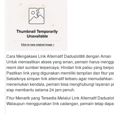
Cara Mengakses Link Alternatif Daduslot88 dengan Aman
Untuk memastikan akses yang aman, pemain harus menggun
resmi dari sumber terpercaya. Hindari link palsu yang berp
Pastikan link yang digunakan memiliki tampilan dan fitur ya
Sebaiknya simpan link alternatif terbaru agar memudahkan 
menemukan kendala, pemain bisa menghubungi layanan pe
siap membantu selama 24 jam penuh.
Fitur Menarik yang Tersedia Melalui Link Alternatif Daduslo
Walaupun menggunakan link cadangan, pemain tetap dapa