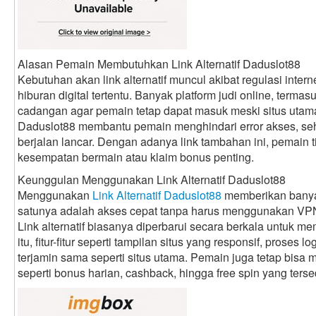
Alasan Pemain Membutuhkan Link Alternatif Daduslot88
Kebutuhan akan link alternatif muncul akibat regulasi inter
hiburan digital tertentu. Banyak platform judi online, term
cadangan agar pemain tetap dapat masuk meski situs utama s
Daduslot88 membantu pemain menghindari error akses, se
berjalan lancar. Dengan adanya link tambahan ini, pemain t
kesempatan bermain atau klaim bonus penting.
Keunggulan Menggunakan Link Alternatif Daduslot88
Menggunakan
Link Alternatif Daduslot88
memberikan banya
satunya adalah akses cepat tanpa harus menggunakan VPN 
Link alternatif biasanya diperbarui secara berkala untuk me
itu, fitur-fitur seperti tampilan situs yang responsif, prose
terjamin sama seperti situs utama. Pemain juga tetap bisa
seperti bonus harian, cashback, hingga free spin yang terse