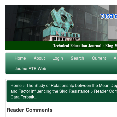
Home
About
Login
Search
Current
A
JournalFTE Web
Home
>
The Study of Relationship between the Mean Dep
and Factor Influencing the Skid Resistance
>
Reader Co
Cara Terbaik...
Reader Comments