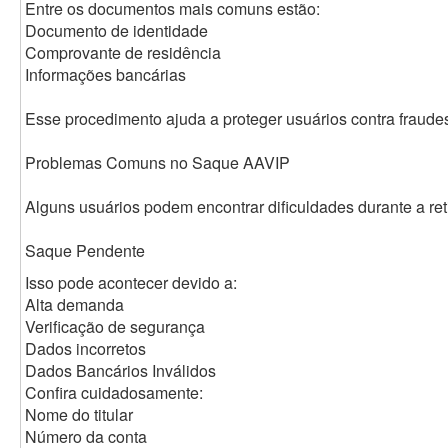
Entre os documentos mais comuns estão:
Documento de identidade
Comprovante de residência
Informações bancárias
Esse procedimento ajuda a proteger usuários contra fraude
Problemas Comuns no Saque AAVIP
Alguns usuários podem encontrar dificuldades durante a ret
Saque Pendente
Isso pode acontecer devido a:
Alta demanda
Verificação de segurança
Dados incorretos
Dados Bancários Inválidos
Confira cuidadosamente:
Nome do titular
Número da conta