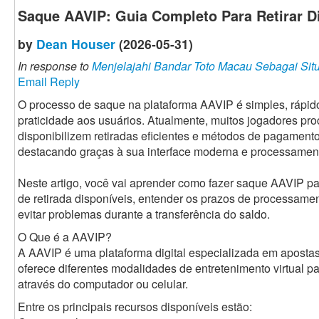
Saque AAVIP: Guia Completo Para Retirar 
by
Dean Houser
(2026-05-31)
In response to
Menjelajahi Bandar Toto Macau Sebagai Situ
Email Reply
O processo de saque na plataforma AAVIP é simples, rápido
praticidade aos usuários. Atualmente, muitos jogadores pr
disponibilizem retiradas eficientes e métodos de pagament
destacando graças à sua interface moderna e processamento
Neste artigo, você vai aprender como fazer saque AAVIP p
de retirada disponíveis, entender os prazos de processamen
evitar problemas durante a transferência do saldo.
O Que é a AAVIP?
A AAVIP é uma plataforma digital especializada em apostas 
oferece diferentes modalidades de entretenimento virtual p
através do computador ou celular.
Entre os principais recursos disponíveis estão: