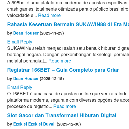
A 898bet é uma plataforma moderna de apostas esportivas, 
crash games, totalmente otimizada para o público brasileir
velocidade e...
Read more
Rahasia Keseruan Bermain SUKAWIN88 di Era M
by
Dean Houser
(2025-11-29)
Email Reply
SUKAWIN88 telah menjadi salah satu bentuk hiburan digital
berbagai negara. Dengan perkembangan teknologi, permai
melalui perangkat...
Read more
Registrar 166BET – Guia Completo para Criar
by
Dean Houser
(2025-12-15)
Email Reply
O 166BET é uma casa de apostas online que vem atraindo 
plataforma moderna, segura e com diversas opções de apost
processo de registro...
Read more
Slot Gacor dan Transformasi Hiburan Digital
by
Ezekiel Ezekiel Duvall
(2025-12-30)