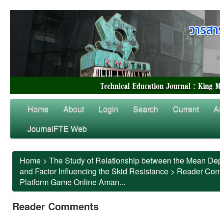
Home
About
Login
Search
Current
A
JournalFTE Web
Home
>
The Study of Relationship between the Mean Dep
and Factor Influencing the Skid Resistance
>
Reader Co
Platform Game Online Aman...
Reader Comments