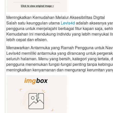
Meningkatkan Kemudahan Melalui Aksesibilitas Digital
Salah satu keunggulan utama
Levis4d
adalah aksesnya yan
pengguna untuk menjelajahi berbagai fitur kapan saja, sehin
Kemudahan ini mendukung individu yang lebih menyukai lin
lebih cepat dan efisien.
Menawarkan Antarmuka yang Ramah Pengguna untuk Nav
Levis4d memiliki antarmuka yang dirancang untuk pergeraka
seluruh halaman. Menu yang bersih, kategori yang tertata,
pengguna menemukan fungsi-fungsi penting tanpa kebingu
meningkatkan kenyamanan dan mengurangi kerumitan yang 