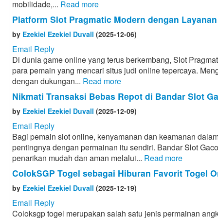
mobilidade,...
Read more
Platform Slot Pragmatic Modern dengan Layanan
by
Ezekiel Ezekiel Duvall
(2025-12-06)
Email Reply
Di dunia game online yang terus berkembang, Slot Pragmati
para pemain yang mencari situs judi online tepercaya. M
dengan dukungan...
Read more
Nikmati Transaksi Bebas Repot di Bandar Slot G
by
Ezekiel Ezekiel Duvall
(2025-12-09)
Email Reply
Bagi pemain slot online, kenyamanan dan keamanan dalam
pentingnya dengan permainan itu sendiri. Bandar Slot Ga
penarikan mudah dan aman melalui...
Read more
ColokSGP Togel sebagai Hiburan Favorit Togel O
by
Ezekiel Ezekiel Duvall
(2025-12-19)
Email Reply
Coloksgp togel merupakan salah satu jenis permainan angk