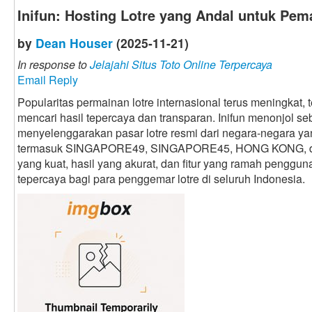
Inifun: Hosting Lotre yang Andal untuk Pem
by
Dean Houser
(2025-11-21)
In response to
Jelajahi Situs Toto Online Terpercaya
Email Reply
Popularitas permainan lotre internasional terus meningkat,
mencari hasil tepercaya dan transparan. Inifun menonjol se
menyelenggarakan pasar lotre resmi dari negara-negara yang
termasuk SINGAPORE49, SINGAPORE45, HONG KONG, 
yang kuat, hasil yang akurat, dan fitur yang ramah pengguna
tepercaya bagi para penggemar lotre di seluruh Indonesia.