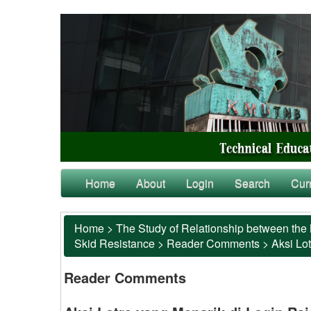
Home
About
Login
Search
Cur
Home
>
The Study of Relationship between the 
Skid Resistance
>
Reader Comments
>
Aksi Lo
Reader Comments