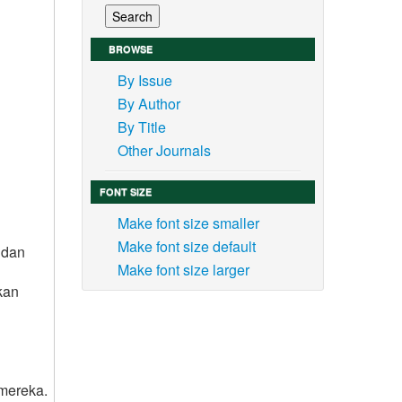
BROWSE
By Issue
By Author
By Title
Other Journals
FONT SIZE
Make font size smaller
Make font size default
 dan
Make font size larger
kan
mereka.