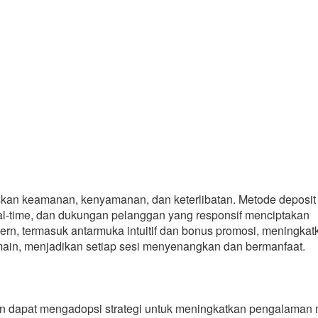
kan keamanan, kenyamanan, dan keterlibatan. Metode deposit
al-time, dan dukungan pelanggan yang responsif menciptakan
ern, termasuk antarmuka intuitif dan bonus promosi, meningkat
ain, menjadikan setiap sesi menyenangkan dan bermanfaat.
n dapat mengadopsi strategi untuk meningkatkan pengalaman 