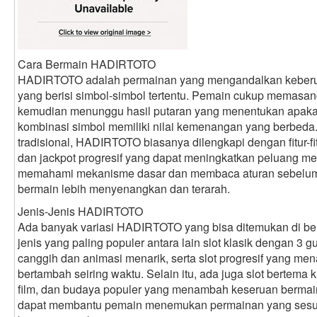
Cara Bermain HADIRTOTO
HADIRTOTO adalah permainan yang mengandalkan keberu
yang berisi simbol-simbol tertentu. Pemain cukup memasan
kemudian menunggu hasil putaran yang menentukan apakah
kombinasi simbol memiliki nilai kemenangan yang berbed
tradisional, HADIRTOTO biasanya dilengkapi dengan fitur-fitur
dan jackpot progresif yang dapat meningkatkan peluang m
memahami mekanisme dasar dan membaca aturan sebelum 
bermain lebih menyenangkan dan terarah.
Jenis-Jenis HADIRTOTO
Ada banyak variasi HADIRTOTO yang bisa ditemukan di berb
jenis yang paling populer antara lain slot klasik dengan 3 g
canggih dan animasi menarik, serta slot progresif yang me
bertambah seiring waktu. Selain itu, ada juga slot bertema k
film, dan budaya populer yang menambah keseruan bermain.
dapat membantu pemain menemukan permainan yang sesua