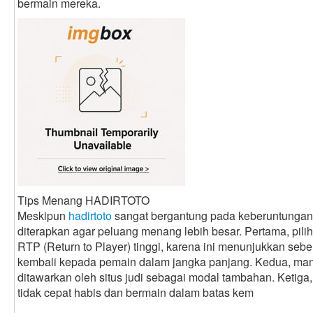
bermain mereka.
Tips Menang HADIRTOTO
Meskipun
hadirtoto
sangat bergantung pada keberuntungan,
diterapkan agar peluang menang lebih besar. Pertama, pili
RTP (Return to Player) tinggi, karena ini menunjukkan se
kembali kepada pemain dalam jangka panjang. Kedua, man
ditawarkan oleh situs judi sebagai modal tambahan. Ketiga,
tidak cepat habis dan bermain dalam batas kem