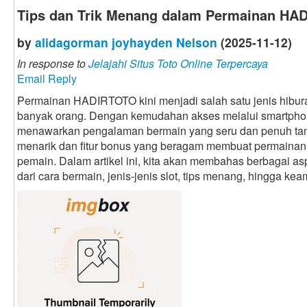
Tips dan Trik Menang dalam Permainan H
by
alidagorman joyhayden Nelson
(2025-11-12)
In response to
Jelajahi Situs Toto Online Terpercaya
Email Reply
Permainan HADIRTOTO kini menjadi salah satu jenis hiburan
banyak orang. Dengan kemudahan akses melalui smartph
menawarkan pengalaman bermain yang seru dan penuh tanta
menarik dan fitur bonus yang beragam membuat permainan 
pemain. Dalam artikel ini, kita akan membahas berbagai a
dari cara bermain, jenis-jenis slot, tips menang, hingga k