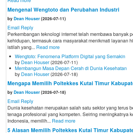
Read more
Mengenal Wengtoto dan Perubahan Industri
by
Dean Houser
(2026-07-11)
Email Reply
Perkembangan teknologi internet telah membawa banyak p
kehidupan, termasuk cara masyarakat menikmati layanan hibu
istilah yang...
Read more
Wengtoto: Fenomena Platform Digital yang Semakin
by
Dean Houser
(2026-07-11)
Membangun Masa Depan Cerah di Dunia Kesehatan
by
Dean Houser
(2026-07-18)
Mengapa Memilih Poltekkes Kutai Timur Kabupat
by
Dean Houser
(2026-07-18)
Email Reply
Dunia kesehatan merupakan salah satu sektor yang terus
tenaga profesional yang kompeten. Seiring meningkatnya 
Indonesia, memilih...
Read more
5 Alasan Memilih Poltekkes Kutai Timur Kabupat