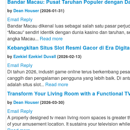
Bandar Macau: Pusat Taruhan Populer dengan Da
by
Dean Houser
(2026-01-31)
Email Reply
Bandar Macau dikenal luas sebagai salah satu pasar perjud
“Macau” sendiri identik dengan dunia kasino dan taruhan, s
angka Macau...
Read more
Kebangkitan Situs Slot Resmi Gacor di Era Digita
by
Ezekiel Ezekiel Duvall
(2026-02-13)
Email Reply
Di tahun 2026, industri game online terus berkembang pes
canggih dan pengalaman pengguna yang lebih baik. Di anta
adalah situs slot...
Read more
Transform Your Living Room with a Functional T
by
Dean Houser
(2026-03-30)
Email Reply
A properly designed tv mean living room spaces is greater than 
of your amusement location. It sustains your television while