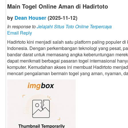
Main Togel Online Aman di Hadirtoto
by
Dean Houser
(2025-11-12)
In response to
Jelajahi Situs Toto Online Terpercaya
Email Reply
Hadirtoto kini menjadi salah satu platform paling populer d
Indonesia. Dengan perkembangan teknologi yang pesat, par
bandar darat untuk memasang angka keberuntungan mereka.
dapat menikmati berbagai pasaran togel internasional han
komputer. Kemudahan akses ini membuat Hadirtoto menjadi
mencari pengalaman bermain togel yang aman, nyaman, d