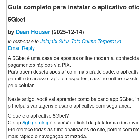
Guia completo para instalar o aplicativo ofi
5Gbet
by
Dean Houser
(2025-12-14)
In response to
Jelajahi Situs Toto Online Terpercaya
Email Reply
A 5Gbet é uma casa de apostas online moderna, conhecida 
pagamentos rápidos via PIX.
Para quem deseja apostar com mais praticidade, o aplicati
permitindo acesso rápido a esportes, cassino online, cassin
pelo celular.
Neste artigo, você vai aprender como baixar o app 5Gbet, i
principais vantagens e usar o aplicativo com segurança.
O que é o aplicativo 5Gbet?
O app
5gb gaming
é a versão oficial da plataforma desenvo
Ele oferece todas as funcionalidades do site, porém com 
mais rápido e navegação otimizada.