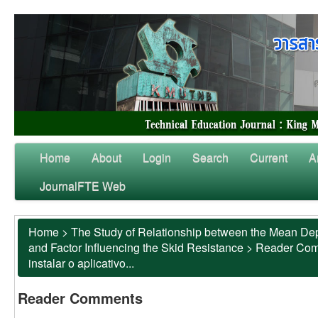
Home
About
Login
Search
Current
A
JournalFTE Web
Home
>
The Study of Relationship between the Mean Dep
and Factor Influencing the Skid Resistance
>
Reader Co
instalar o aplicativo...
Reader Comments