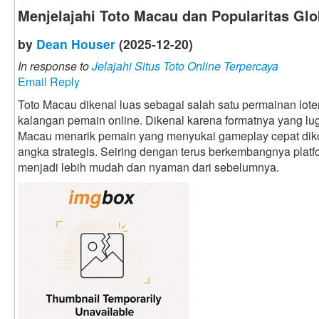
Menjelajahi Toto Macau dan Popularitas Gl
by
Dean Houser
(2025-12-20)
In response to
Jelajahi Situs Toto Online Terpercaya
Email Reply
Toto Macau dikenal luas sebagai salah satu permainan lote
kalangan pemain online. Dikenal karena formatnya yang lu
Macau menarik pemain yang menyukai gameplay cepat dik
angka strategis. Seiring dengan terus berkembangnya platf
menjadi lebih mudah dan nyaman dari sebelumnya.