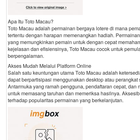
Apa Itu Toto Macau?
Toto Macau adalah permainan bergaya lotere di mana pem
tertentu dengan harapan memenangkan hadiah. Permainan i
yang memungkinkan pemain untuk dengan cepat memahami 
kejelasan dan efisiensinya, Toto Macau cocok untuk pemul
berpengalaman.
Akses Mudah Melalui Platform Online
Salah satu keuntungan utama Toto Macau adalah ketersedia
dapat berpartisipasi menggunakan desktop atau perangkat s
Antarmuka yang ramah pengguna, pendaftaran cepat, dan 
untuk memasang taruhan dan memeriksa hasilnya. Aksesibilit
terhadap popularitas permainan yang berkelanjutan.