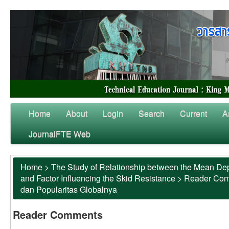
Home
About
Login
Search
Current
A
JournalFTE Web
Home
>
The Study of Relationship between the Mean Dep
and Factor Influencing the Skid Resistance
>
Reader Co
dan Popularitas Globalnya
Reader Comments